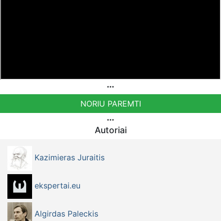
NORIU PAREMTI
Autoriai
Kazimieras Juraitis
ekspertai.eu
Algirdas Paleckis