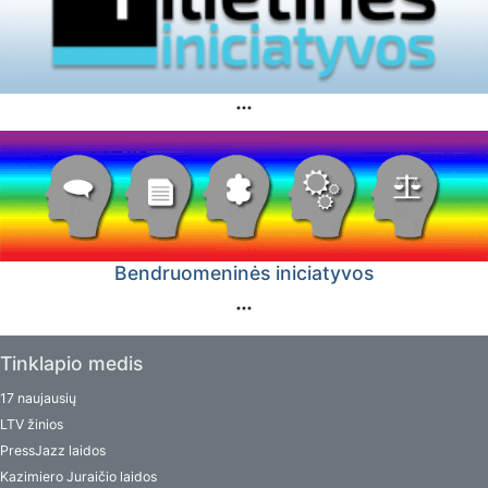
Bendruomeninės iniciatyvos
Tinklapio medis
17 naujausių
LTV žinios
PressJazz laidos
Kazimiero Juraičio laidos