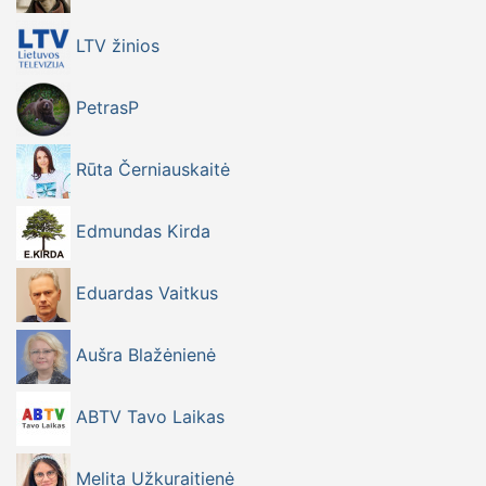
LTV žinios
PetrasP
Rūta Černiauskaitė
Edmundas Kirda
Eduardas Vaitkus
Aušra Blažėnienė
ABTV Tavo Laikas
Melita Užkuraitienė