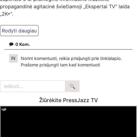
propagandinė agitacinė šviečiamoji „Ekspertai TV“ laida
„2K+“.
Kiti mūsų kanalai:
Ekspertai.eu Telegram'e – https://t.me/ekspertaiTelegram
Dailymotion: https://www.dailymotion.com/ekspertai
0
Kom.
https://www.ekspertai.eu
Norint komentuoti, reikia prisijungti prie tinklalapio.
Mūsų veikla galima tik dėka skaitytojų ir žiūrovų, mus
Prašome
prisijungti
tam kad komentuoti
paremti galima šiais būdais:
VšĮ „Ekspertai.eu“ per PayPal paspaudę šią nuorodą –
https://www.paypal.com/paypalme/Ekspertaieu?
locale.x=en_US
Žiūrėkite PressJazz TV