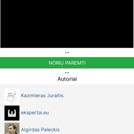
NORIU PAREMTI
Autoriai
Kazimieras Juraitis
ekspertai.eu
Algirdas Paleckis