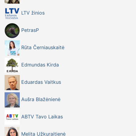
LTV žinios
PetrasP
Rūta Černiauskaitė
Edmundas Kirda
Eduardas Vaitkus
Aušra Blažėnienė
ABTV Tavo Laikas
Melita Užkuraitienė