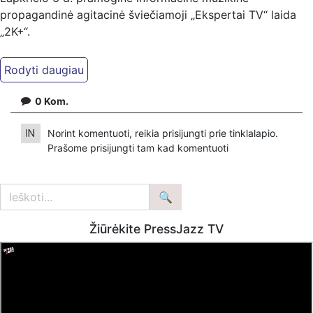
propagandinė agitacinė šviečiamoji „Ekspertai TV“ laida
„2K+“.
Kiti mūsų kanalai:
Ekspertai.eu Telegram'e – https://t.me/ekspertaiTelegram
Dailymotion: https://www.dailymotion.com/ekspertai
0
Kom.
https://www.ekspertai.eu
Norint komentuoti, reikia prisijungti prie tinklalapio.
Mūsų veikla galima tik dėka skaitytojų ir žiūrovų, mus
Prašome
prisijungti
tam kad komentuoti
paremti galima šiais būdais:
VšĮ „Ekspertai.eu“ per PayPal paspaudę šią nuorodą –
https://www.paypal.com/paypalme/Ekspertaieu?
locale.x=en_US
Žiūrėkite PressJazz TV