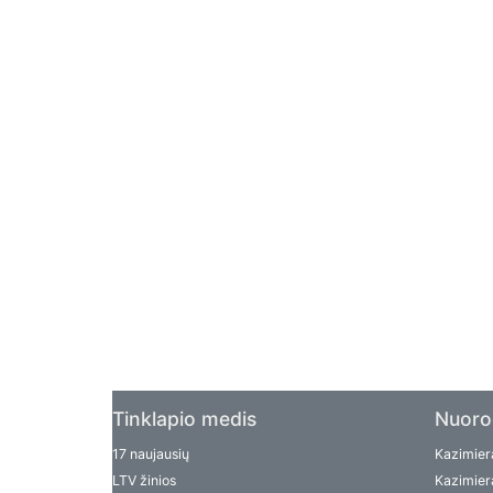
Tinklapio medis
Nuoro
17 naujausių
Kazimiera
LTV žinios
Kazimiera