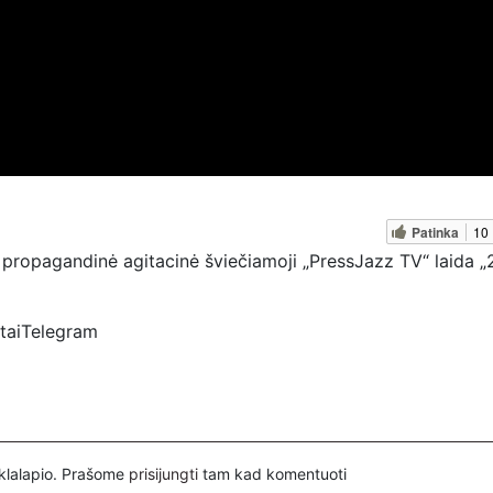
Patinka
10
propagandinė agitacinė šviečiamoji „PressJazz TV“ laida „2
rtaiTelegram
ztv
spertai
inklalapio. Prašome
prisijungti
tam kad komentuoti