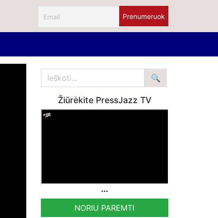
Žiūrėkite PressJazz TV
NORIU PAREMTI