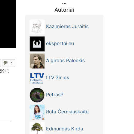
Autoriai
Kazimieras Juraitis
ekspertai.eu
Algirdas Paleckis
1
K+“.
LTV žinios
PetrasP
Rūta Černiauskaitė
Edmundas Kirda