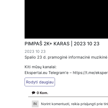
PIMPAŠ 2K+ KARAS | 2023 10 23
2023 10 23
Spalio 23 d. pramoginė informacinė muzikinė 
Kiti mūsų kanalai:
Ekspertai.eu Telegram'e – https://t.me/ekspe
PressJazz TV Telegram: https://t.me/pressjaz
Dailymotion: https://www.dailymotion.com/ek
0
Kom.
https://www.pressjazz.tv
https://www.ekspertai.eu
Norint komentuoti, reikia prisijungti prie t