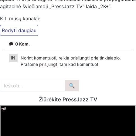
agitacinė šviečiamoji „PressJazz TV“ laida „2K+“.
Kiti mūsų kanalai:
Ekspertai.eu Telegram'e – https://t.me/ekspertaiTelegram
PressJazz TV Telegram: https://t.me/pressjazztv
Dailymotion: https://www.dailymotion.com/ekspertai
0
Kom.
https://www.pressjazz.tv
Norint komentuoti, reikia prisijungti prie tinklalapio.
https://www.ekspertai.eu
Prašome
prisijungti
tam kad komentuoti
Mūsų veikla galima tik dėka skaitytojų ir žiūrovų, mus
paremti galima šiais būdais:
VšĮ „Ekspertai.eu“ per PayPal paspaudę šią nuorodą –
https://www.paypal.com/paypalme/Ekspertaieu?
Žiūrėkite PressJazz TV
locale.x=en_US
Patreon platformoje patreon.com/KazimierasJuraitis
Tiesiogiai pervedant per PayPal paypal.me/PressJazzTV
Bankiniu pavedimu - Gavėjas - Kazimieras Juraitis, IBAN