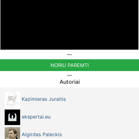
Sąskaita - BE92 9741 1390 8123
Bankas MONESE, SWIFT (BIC) kodas PESOBEB1
NORIU PAREMTI
Autoriai
Kazimieras Juraitis
ekspertai.eu
Algirdas Paleckis