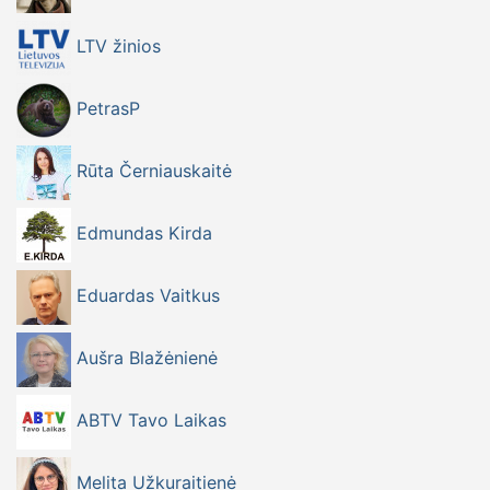
LTV žinios
PetrasP
Rūta Černiauskaitė
Edmundas Kirda
Eduardas Vaitkus
Aušra Blažėnienė
ABTV Tavo Laikas
Melita Užkuraitienė