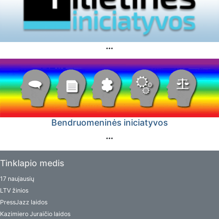
Bendruomeninės iniciatyvos
Tinklapio medis
17 naujausių
LTV žinios
PressJazz laidos
Kazimiero Juraičio laidos