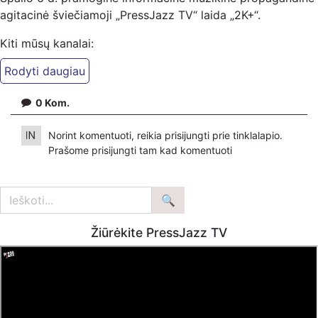
agitacinė šviečiamoji „PressJazz TV“ laida „2K+“.
Kiti mūsų kanalai:
Ekspertai.eu Telegram'e – https://t.me/ekspertaiTelegram
PressJazz TV Telegram: https://t.me/pressjazztv
Dailymotion: https://www.dailymotion.com/ekspertai
0
Kom.
https://www.pressjazz.tv
Norint komentuoti, reikia prisijungti prie tinklalapio.
https://www.ekspertai.eu
Prašome
prisijungti
tam kad komentuoti
Mūsų veikla galima tik dėka skaitytojų ir žiūrovų, mus
paremti galima šiais būdais:
VšĮ „Ekspertai.eu“ per PayPal paspaudę šią nuorodą –
https://www.paypal.com/paypalme/Ekspertaieu?
Žiūrėkite PressJazz TV
locale.x=en_US
Patreon platformoje patreon.com/KazimierasJuraitis
Tiesiogiai pervedant per PayPal paypal.me/PressJazzTV
Bankiniu pavedimu - Gavėjas - Kazimieras Juraitis, IBAN