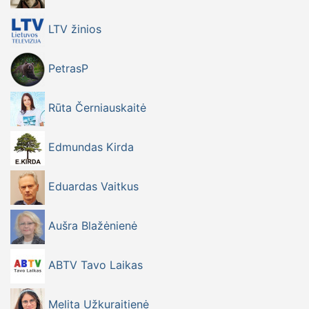
LTV žinios
PetrasP
Rūta Černiauskaitė
Edmundas Kirda
Eduardas Vaitkus
Aušra Blažėnienė
ABTV Tavo Laikas
Melita Užkuraitienė