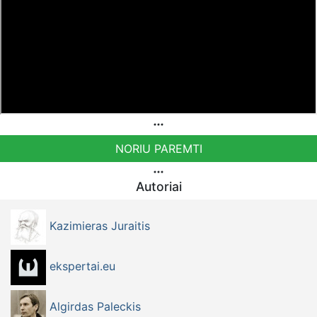
Sąskaita - BE92 9741 1390 8123
Bankas MONESE, SWIFT (BIC) kodas PESOBEB1
NORIU PAREMTI
Autoriai
Kazimieras Juraitis
ekspertai.eu
Algirdas Paleckis