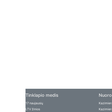
Tinklapio medis
Nuoro
17 naujausių
Kazimiera
LTV žinios
Kazimiera