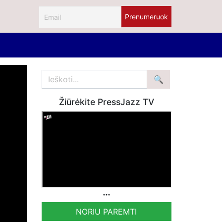
Žiūrėkite PressJazz TV
NORIU PAREMTI