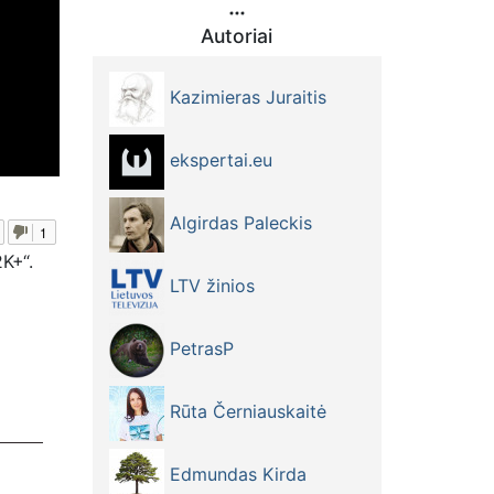
Autoriai
Kazimieras Juraitis
ekspertai.eu
Algirdas Paleckis
1
K+“.
LTV žinios
PetrasP
Rūta Černiauskaitė
Edmundas Kirda