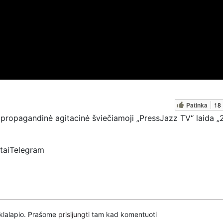
Patinka
18
propagandinė agitacinė šviečiamoji „PressJazz TV“ laida „2
rtaiTelegram
ztv
spertai
inklalapio. Prašome
prisijungti
tam kad komentuoti