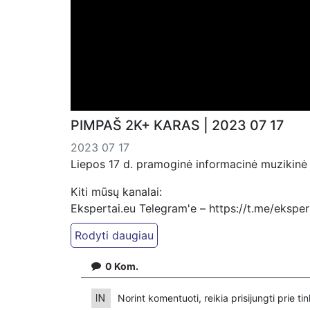
PIMPAŠ 2K+ KARAS | 2023 07 17
2023 07 17
Liepos 17 d. pramoginė informacinė muzikinė 
Kiti mūsų kanalai:
Ekspertai.eu Telegram'e – https://t.me/ekspe
PressJazz TV Telegram: https://t.me/pressjaz
Dailymotion: https://www.dailymotion.com/ek
0
Kom.
https://www.pressjazz.tv
https://www.ekspertai.eu
Norint komentuoti, reikia prisijungti prie t