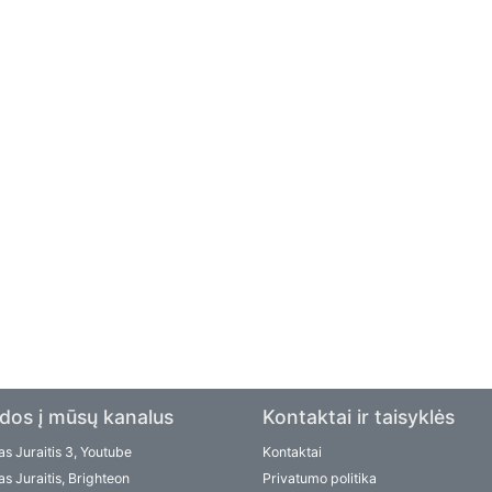
dos į mūsų kanalus
Kontaktai ir taisyklės
s Juraitis 3, Youtube
Kontaktai
s Juraitis, Brighteon
Privatumo politika