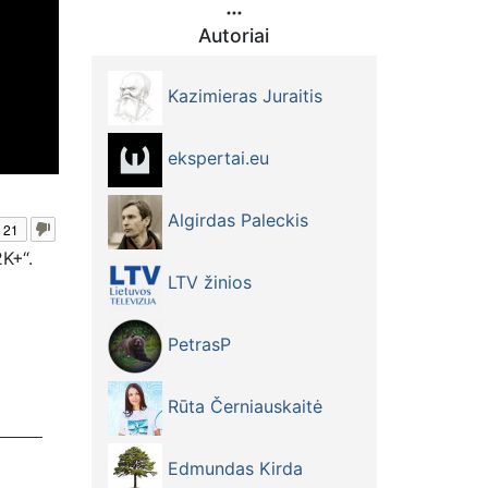
Autoriai
Kazimieras Juraitis
ekspertai.eu
Algirdas Paleckis
21
K+“.
LTV žinios
PetrasP
Rūta Černiauskaitė
Edmundas Kirda