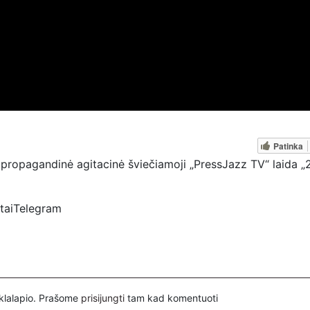
Patinka
 propagandinė agitacinė šviečiamoji „PressJazz TV“ laida „2
rtaiTelegram
ztv
spertai
inklalapio. Prašome
prisijungti
tam kad komentuoti