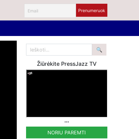
Žiūrėkite PressJazz TV
NORIU PAREMTI