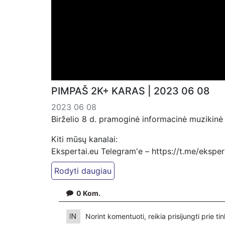
PIMPAŠ 2K+ KARAS | 2023 06 08
2023 06 08
Birželio 8 d. pramoginė informacinė muzikinė
Kiti mūsų kanalai:
Ekspertai.eu Telegram'e – https://t.me/ekspe
PressJazz TV Telegram: https://t.me/pressjaz
Dailymotion: https://www.dailymotion.com/ek
0
Kom.
https://www.pressjazz.tv
https://www.ekspertai.eu
Norint komentuoti, reikia prisijungti prie t