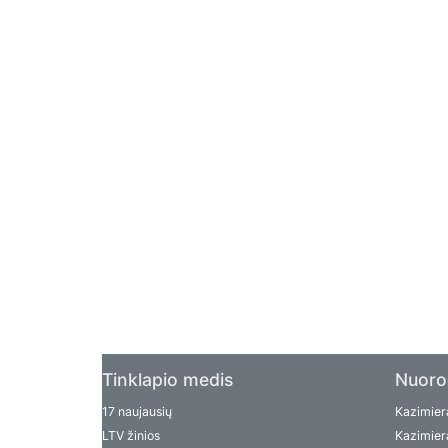
Tinklapio medis
Nuoro
17 naujausių
Kazimiera
LTV žinios
Kazimiera