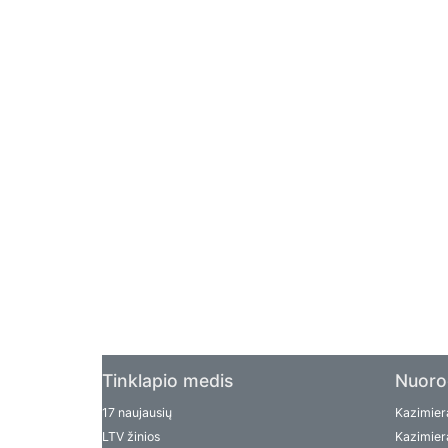
Tinklapio medis
Nuoro
17 naujausių
Kazimiera
LTV žinios
Kazimiera