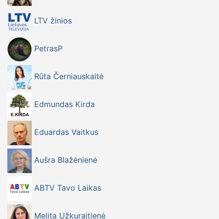
LTV žinios
PetrasP
Rūta Černiauskaitė
Edmundas Kirda
Eduardas Vaitkus
Aušra Blažėnienė
ABTV Tavo Laikas
Melita Užkuraitienė