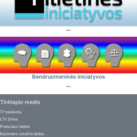
Bendruomeninės iniciatyvos
Tinklapio medis
17 naujausių
LTV žinios
PressJazz laidos
Kazimiero Juraičio laidos