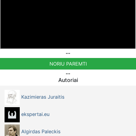
Bankiniu pavedimu - Gavėjas - Dmitrij Glazkov, IBAN
Sąskaita - BE38 9741 1391 3072
Bankas MONESE, SWIFT (BIC) kodas PESOBEB1
Bankiniu pavedimu - Gavėjas - Kazimieras Juraitis, IBAN
Sąskaita - BE92 9741 1390 8123
Bankas MONESE, SWIFT (BIC) kodas PESOBEB1
NORIU PAREMTI
Autoriai
Kazimieras Juraitis
ekspertai.eu
Algirdas Paleckis