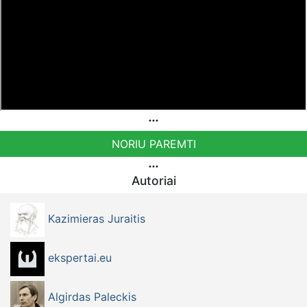
Patreon platformoje patreon.com/KazimierasJuraitis
Tiesiogiai pervedant per PayPal paypal.me/PressJazzTV
Bankiniu pavedimu - Gavėjas - Dmitrij Glazkov, IBAN
Sąskaita - BE38 9741 1391 3072
Bankas MONESE, SWIFT (BIC) kodas PESOBEB1
Bankiniu pavedimu - Gavėjas - Kazimieras Juraitis, IBAN
Sąskaita - BE92 9741 1390 8123
Bankas MONESE, SWIFT (BIC) kodas PESOBEB1
NORIU PAREMTI
Autoriai
Kazimieras Juraitis
ekspertai.eu
Algirdas Paleckis