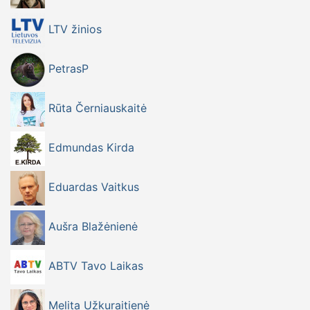
LTV žinios
PetrasP
Rūta Černiauskaitė
Edmundas Kirda
Eduardas Vaitkus
Aušra Blažėnienė
ABTV Tavo Laikas
Melita Užkuraitienė