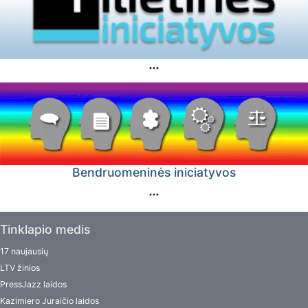
Bendruomeninės iniciatyvos
Tinklapio medis
17 naujausių
LTV žinios
PressJazz laidos
Kazimiero Juraičio laidos