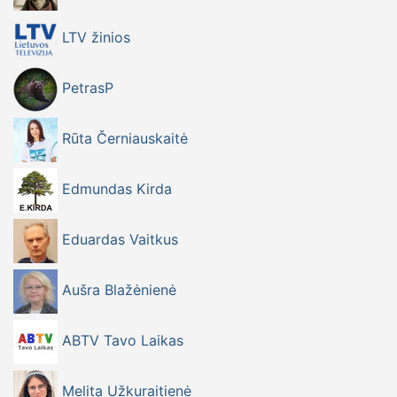
LTV žinios
PetrasP
Rūta Černiauskaitė
Edmundas Kirda
Eduardas Vaitkus
Aušra Blažėnienė
ABTV Tavo Laikas
Melita Užkuraitienė