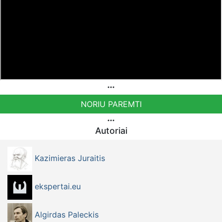
Patreon platformoje patreon.com/KazimierasJuraitis
Tiesiogiai pervedant per PayPal paypal.me/PressJazzTV
Bankiniu pavedimu - Gavėjas - Dmitrij Glazkov, IBAN
Sąskaita - BE38 9741 1391 3072
Bankas MONESE, SWIFT (BIC) kodas PESOBEB1
NORIU PAREMTI
Autoriai
Kazimieras Juraitis
ekspertai.eu
Algirdas Paleckis