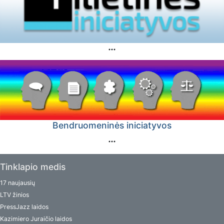
Bendruomeninės iniciatyvos
Tinklapio medis
17 naujausių
LTV žinios
PressJazz laidos
Kazimiero Juraičio laidos