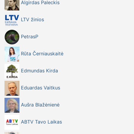
Algirdas Paleckis
LTV žinios
PetrasP
Rūta Černiauskaitė
Edmundas Kirda
Eduardas Vaitkus
Aušra Blažėnienė
ABTV Tavo Laikas