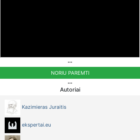
NORIU PAREMTI
Autoriai
Kazimieras Juraitis
ekspertai.eu