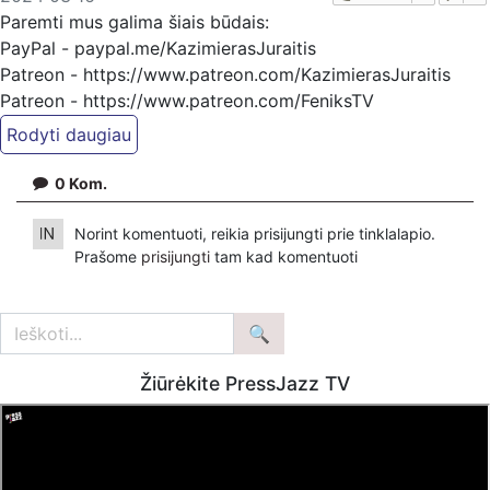
Paremti mus galima šiais būdais:
PayPal - paypal.me/KazimierasJuraitis
Patreon - https://www.patreon.com/KazimierasJuraitis
Patreon - https://www.patreon.com/FeniksTV
Bankiniu pavedimu - Gavėjas - Kazimieras Juraitis,
IBAN Sąskaita - BE92 9741 1390 8123
0
Kom.
Bankas MONESE, SWIFT (BIC) kodas PESOBEB1
Norint komentuoti, reikia prisijungti prie tinklalapio.
Prašome
prisijungti
tam kad komentuoti
Žiūrėkite PressJazz TV