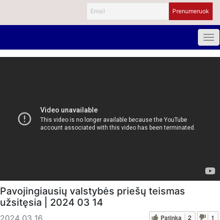
Pavojingiausių valstybės priešų teismas
užsitęsia | 2024 03 14
Patinka
2
1
2024 03 16