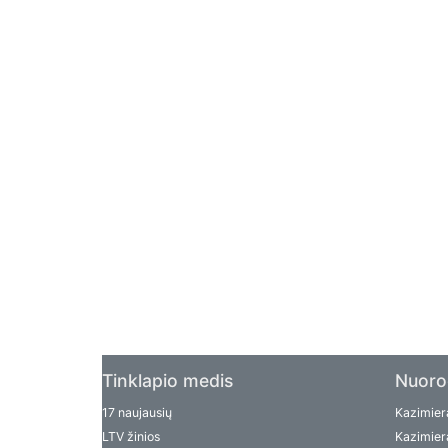
Tinklapio medis
Nuoro
17 naujausių
Kazimiera
LTV žinios
Kazimiera