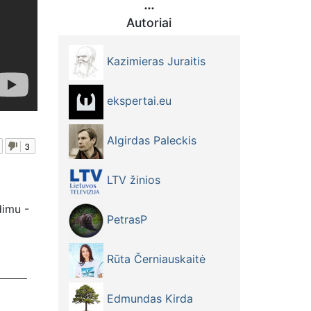
Autoriai
Kazimieras Juraitis
ekspertai.eu
Algirdas Paleckis
3
LTV žinios
dimu -
PetrasP
Rūta Černiauskaitė
Edmundas Kirda