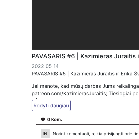
PAVASARIS #6 | Kazimieras Juraitis i
2022 05 14
PAVASARIS #5 | Kazimieras Juraitis ir Erika 
Jei manote, kad mūsų darbas Jums reikalinga
patreon.com/KazimierasJuraitis; Tiesiogiai 
VŠĮ "Kaisakas", LT477300010078090515 Paskir
0
Kom.
Norint komentuoti, reikia prisijungti prie t