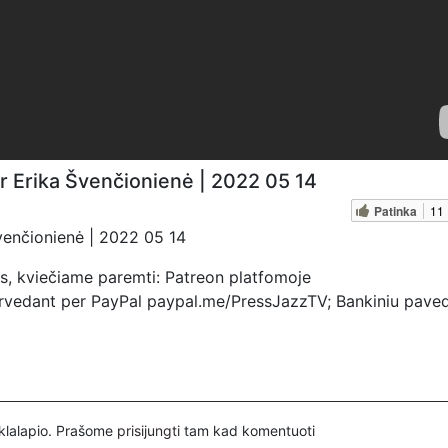
r Erika Švenčionienė | 2022 05 14
Patinka
11
Švenčionienė | 2022 05 14
s, kviečiame paremti: Patreon platfomoje
pervedant per PayPal paypal.me/PressJazzTV; Bankiniu pave
tyje nurodant ''Auka''
inklalapio. Prašome
prisijungti
tam kad komentuoti