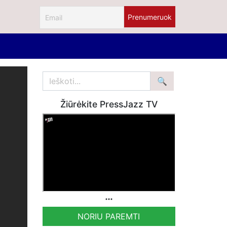
Žiūrėkite PressJazz TV
NORIU PAREMTI