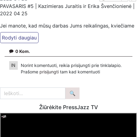
PAVASARIS #5 | Kazimieras Juraitis ir Erika Švenčionienė |
2022 04 25
Jei manote, kad mūsų darbas Jums reikalingas, kviečiame
paremti: Patreon platformoje
patreon.com/KazimierasJuraitis; Tiesiogiai pervedant per
PayPal paypal.me/PressJazzTV; Bankiniu pavedimu - VŠĮ
0
Kom.
"Kaisakas", LT477300010078090515 Paskirtyje nurodant
''Auka''.
Norint komentuoti, reikia prisijungti prie tinklalapio.
Prašome
prisijungti
tam kad komentuoti
Žiūrėkite PressJazz TV