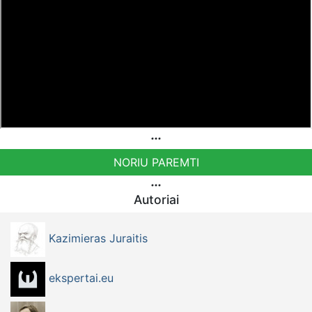
NORIU PAREMTI
Autoriai
Kazimieras Juraitis
ekspertai.eu