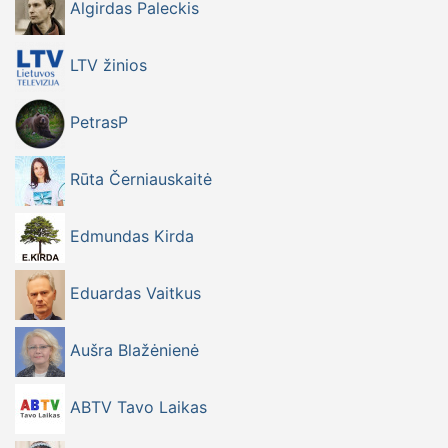
Algirdas Paleckis
LTV žinios
PetrasP
Rūta Černiauskaitė
Edmundas Kirda
Eduardas Vaitkus
Aušra Blažėnienė
ABTV Tavo Laikas