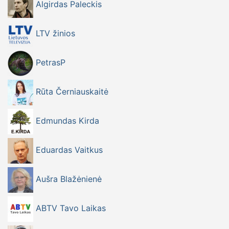
Algirdas Paleckis
LTV žinios
PetrasP
Rūta Černiauskaitė
Edmundas Kirda
Eduardas Vaitkus
Aušra Blažėnienė
ABTV Tavo Laikas