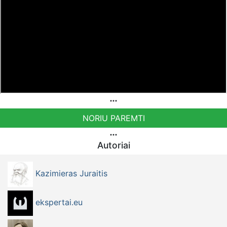
NORIU PAREMTI
Autoriai
Kazimieras Juraitis
ekspertai.eu