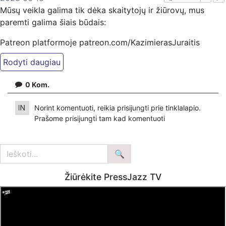
Mūsų veikla galima tik dėka skaitytojų ir žiūrovų, mus
paremti galima šiais būdais:
Patreon platformoje patreon.com/KazimierasJuraitis
Tiesiogiai pervedant per PayPal paypal.me/PressJazzTV
Bankiniu pavedimu - Gavėjas - Kazimieras Juraitis
0
Kom.
IBAN Sąskaita - BE92 9741 1390 8123
Bankas MONESE, SWIFT (BIC) kodas PESOBEB1
Norint komentuoti, reikia prisijungti prie tinklalapio.
Prašome
prisijungti
tam kad komentuoti
Žiūrėkite PressJazz TV