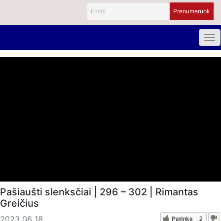
Pašiaušti slenksčiai | 296 – 302 | Rimantas
Greičius
Patinka
2
2023 06 18