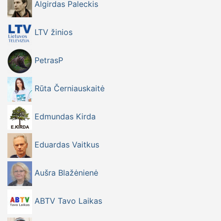
Algirdas Paleckis
LTV žinios
PetrasP
Rūta Černiauskaitė
Edmundas Kirda
Eduardas Vaitkus
Aušra Blažėnienė
ABTV Tavo Laikas