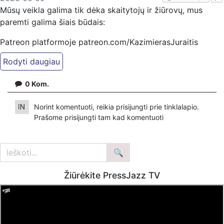
Mūsų veikla galima tik dėka skaitytojų ir žiūrovų, mus
paremti galima šiais būdais:
Patreon platformoje patreon.com/KazimierasJuraitis
Tiesiogiai pervedant per PayPal paypal.me/PressJazzTV
Bankiniu pavedimu - Gavėjas - Kazimieras Juraitis
0
Kom.
IBAN Sąskaita - BE92 9741 1390 8123
Bankas MONESE, SWIFT (BIC) kodas PESOBEB1
Norint komentuoti, reikia prisijungti prie tinklalapio.
Prašome
prisijungti
tam kad komentuoti
Žiūrėkite PressJazz TV