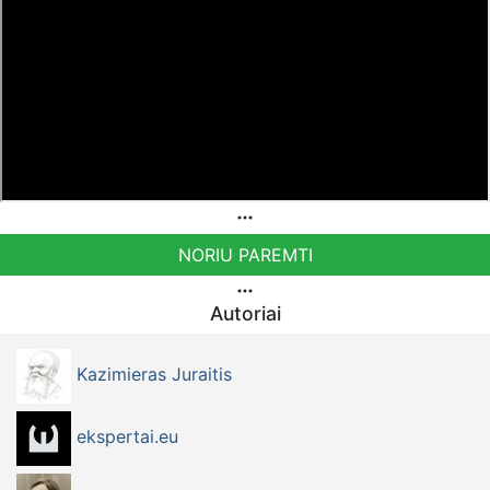
NORIU PAREMTI
Autoriai
Kazimieras Juraitis
ekspertai.eu