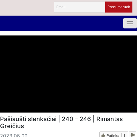
Pašiaušti slenksčiai | 240 – 246 | Rimantas
Greičius
Patinka
1
2023 06 09