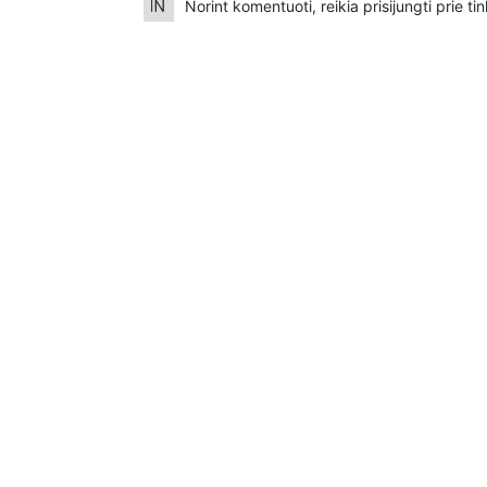
Norint komentuoti, reikia prisijungti prie t
0600 0813 9560 paskirtyje nurodant '„Auka“
Norintys paremti Visuomeninį Judėjimą TEISI
LT883500010014525654 - Gavėjas: VšĮ Visuom