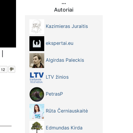
Autoriai
Kazimieras Juraitis
ekspertai.eu
 |
Algirdas Paleckis
12
LTV žinios
PetrasP
kiniu
Rūta Černiauskaitė
arba
ogiai
Edmundas Kirda
44