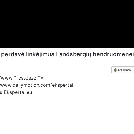
ir perdavė linkėjimus Landsbergių bendruomenei
Patinka
s://www.PressJazz.TV
://www.dailymotion.com/ekspertai
eu Ekspertai.eu
ovų, mus paremti galima šiais būdais: VšĮ „Ekspertai.eu“ ban
sąskaitą Nr. LT157189900009700490, kuri yra Šiaulių banke 
www.paypal.com/paypalme/Ekspertaieu?locale.x=en_US Tiesi
 Bankiniu pavedimu - VŠĮ "Tėvynės konduktoriai", LT54 70