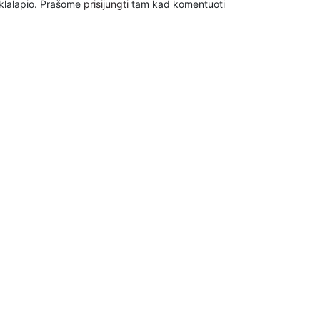
inklalapio. Prašome
prisijungti
tam kad komentuoti
NGUMO AUŠRA kviečiami pervesti į šią sąskaitą
eninių Projektų Centras.