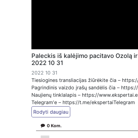
Paleckis iš kalėjimo pacitavo Ozolą 
2022 10 31
2022 10 31
Tiesiogines transliacijas žiūrėkite čia – http
Pagrindinis vaizdo įrašų sandėlis čia – https
Naujienų tinklalapis – https://www.ekspertai.
Telegram'e – https://t.me/ekspertaiTelegram
Mūsų veikla galima tik dėka skaitytojų ir žiūr
pavedinimu galite pervesti į atsiskaitomąją 
0
Kom.
per PayPal paspaudę šią nuorodą – https://
pervedant per PayPal paypal.me/PressJazzTV