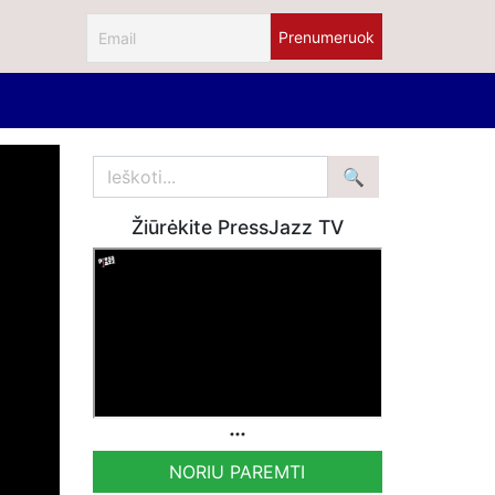
Žiūrėkite PressJazz TV
NORIU PAREMTI