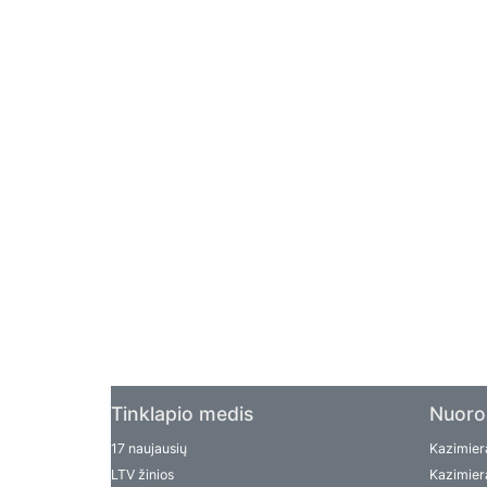
Tinklapio medis
Nuoro
17 naujausių
Kazimiera
LTV žinios
Kazimiera