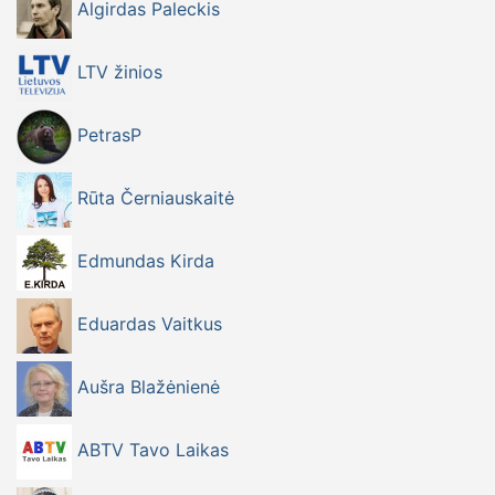
Algirdas Paleckis
LTV žinios
PetrasP
Rūta Černiauskaitė
Edmundas Kirda
Eduardas Vaitkus
Aušra Blažėnienė
ABTV Tavo Laikas