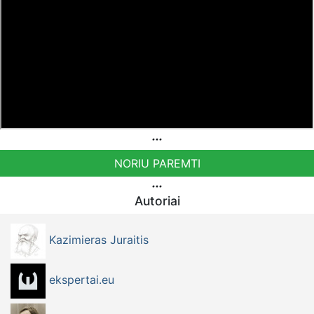
Norintys paremti Visuomeninį Judėjimą TEISINGUMO
AUŠRA kviečiami pervesti į šią sąskaitą
LT883500010014525654 - Gavėjas: VšĮ Visuomeninių
Projektų Centras.
NORIU PAREMTI
Autoriai
Kazimieras Juraitis
ekspertai.eu