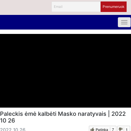
Paleckis ėmė kalbėti Masko naratyvais | 2022
10 26
Patinka
7
1
2022 10 26