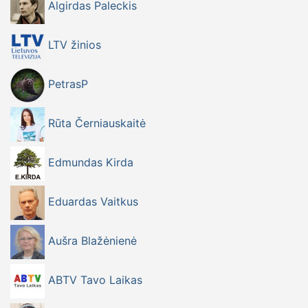
Algirdas Paleckis
LTV žinios
PetrasP
Rūta Černiauskaitė
Edmundas Kirda
Eduardas Vaitkus
Aušra Blažėnienė
ABTV Tavo Laikas