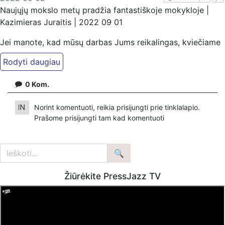
Naujųjų mokslo metų pradžia fantastiškoje mokykloje |
Kazimieras Juraitis | 2022 09 01
Jei manote, kad mūsų darbas Jums reikalingas, kviečiame
paremti: Patreon platfomoje
patreon.com/KazimierasJuraitis; Tiesiogiai pervedant per
PayPal paypal.me/PressJazzTV; Bankiniu pavedimu - VŠĮ
0
Kom.
"Kaisakas", LT477300010078090515 Paskirtyje nurodant
''Auka''
Norint komentuoti, reikia prisijungti prie tinklalapio.
Prašome
prisijungti
tam kad komentuoti
Žiūrėkite PressJazz TV