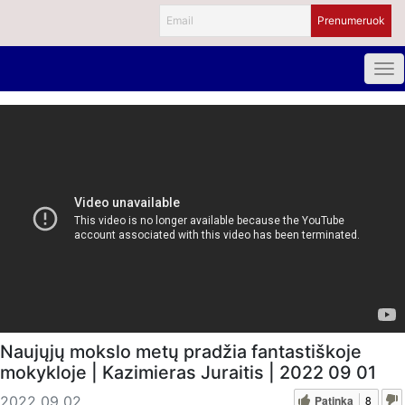
Naujųjų mokslo metų pradžia fantastiškoje
mokykloje | Kazimieras Juraitis | 2022 09 01
Patinka
8
2022 09 02