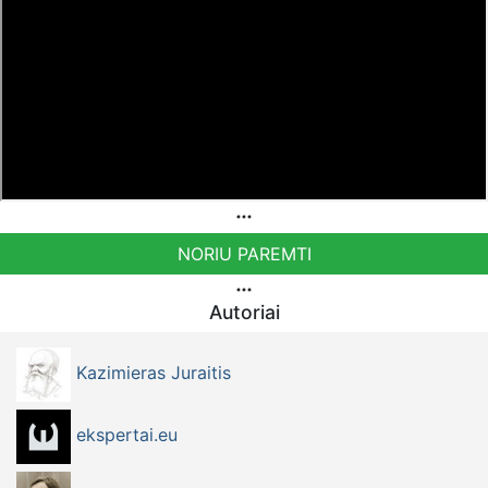
NORIU PAREMTI
Autoriai
Kazimieras Juraitis
ekspertai.eu