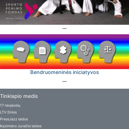
Bendruomeninės iniciatyvos
Tinklapio medis
17 naujausių
LTV žinios
PressJazz laidos
Kazimiero Juraičio laidos