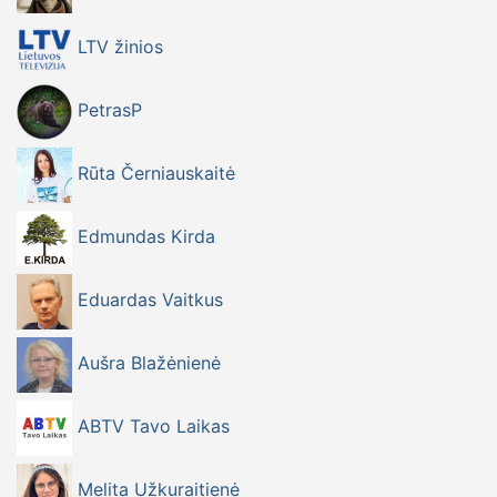
LTV žinios
PetrasP
Rūta Černiauskaitė
Edmundas Kirda
Eduardas Vaitkus
Aušra Blažėnienė
ABTV Tavo Laikas
Melita Užkuraitienė