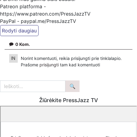
Patreon platforma -
https://www.patreon.com/PressJazzTV
PayPal - paypal.me/PressJazzTV
Arba kitais būdais nurodytais www.pressjazz.tv - meniu /
Parama
0
Kom.
Bankiniu pavedimu - Gavėjas - Kazimieras Juraitis,
IBAN Sąskaita - BE92 9741 1390 8123
Norint komentuoti, reikia prisijungti prie tinklalapio.
Bankas MONESE, SWIFT (BIC) kodas PESOBEB1
Prašome
prisijungti
tam kad komentuoti
Žiūrėkite PressJazz TV