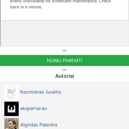
NORIU PAREMTI
Autoriai
Kazimieras Juraitis
ekspertai.eu
Algirdas Paleckis