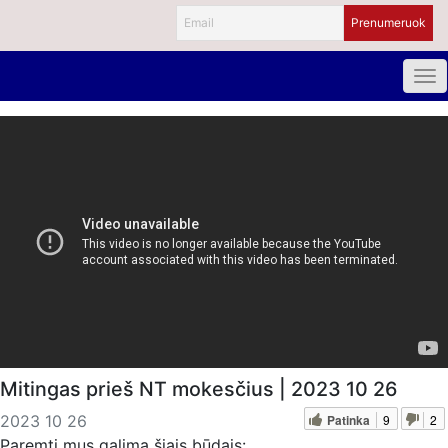
Mitingas prieš NT mokesčius | 2023 10 26
Patinka
9
2
2023 10 26
Paremti mus galima šiais būdais: