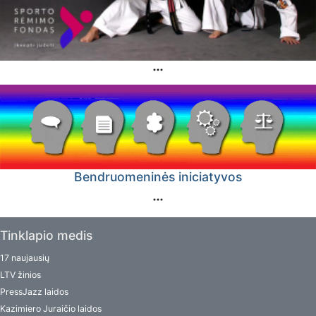
Bendruomeninės iniciatyvos
Tinklapio medis
17 naujausių
LTV žinios
PressJazz laidos
Kazimiero Juraičio laidos