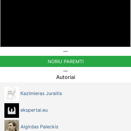
NORIU PAREMTI
Autoriai
Kazimieras Juraitis
ekspertai.eu
Algirdas Paleckis