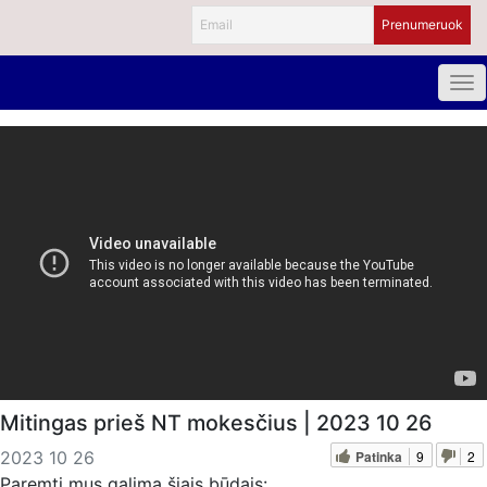
Mitingas prieš NT mokesčius | 2023 10 26
Patinka
9
2
2023 10 26
Paremti mus galima šiais būdais: