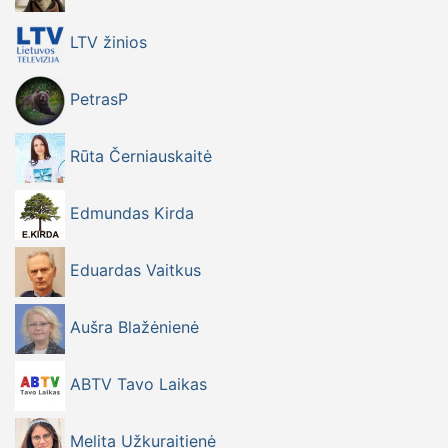
LTV žinios
PetrasP
Rūta Černiauskaitė
Edmundas Kirda
Eduardas Vaitkus
Aušra Blažėnienė
ABTV Tavo Laikas
Melita Užkuraitienė