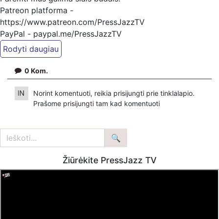
Patreon platforma -
https://www.patreon.com/PressJazzTV
PayPal - paypal.me/PressJazzTV
Arba kitais būdais nurodytais www.pressjazz.tv - meniu /
Parama
0
Kom.
Bankiniu pavedimu - Gavėjas - Kazimieras Juraitis,
IBAN Sąskaita - BE92 9741 1390 8123
Norint komentuoti, reikia prisijungti prie tinklalapio.
Bankas MONESE, SWIFT (BIC) kodas PESOBEB1
Prašome
prisijungti
tam kad komentuoti
Žiūrėkite PressJazz TV