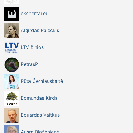
ekspertai.eu
Algirdas Paleckis
LTV žinios
PetrasP
Rūta Černiauskaitė
Edmundas Kirda
Eduardas Vaitkus
Aušra Blažėnienė