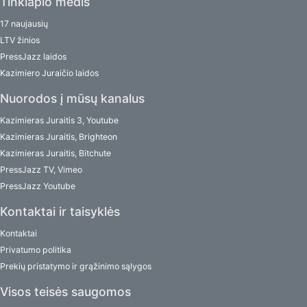
Tinklapio medis
17 naujausių
LTV žinios
PressJazz laidos
Kazimiero Juraičio laidos
Nuorodos į mūsų kanalus
Kazimieras Juraitis 3, Youtube
Kazimieras Juraitis, Brighteon
Kazimieras Juraitis, Bitchute
PressJazz TV, Vimeo
PressJazz Youtube
Kontaktai ir taisyklės
Kontaktai
Privatumo politika
Prekių pristatymo ir grąžinimo sąlygos
Visos teisės saugomos