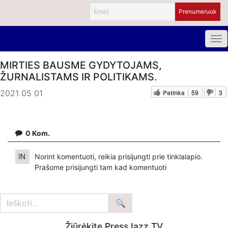
MIRTIES BAUSME GYDYTOJAMS,
ŽURNALISTAMS IR POLITIKAMS.
Patinka
59
3
2021 05 01
0
Kom.
Norint komentuoti, reikia prisijungti prie tinklalapio.
Prašome
prisijungti
tam kad komentuoti
Žiūrėkite PressJazz TV