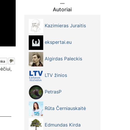
Autoriai
Kazimieras Juraitis
ekspertai.eu
Algirdas Paleckis
nka
ėčiui,
LTV žinios
PetrasP
Rūta Černiauskaitė
Edmundas Kirda