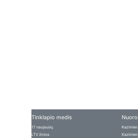
Tinklapio medis
Nuoro
17 naujausių
Kazimiera
LTV žinios
Kazimiera