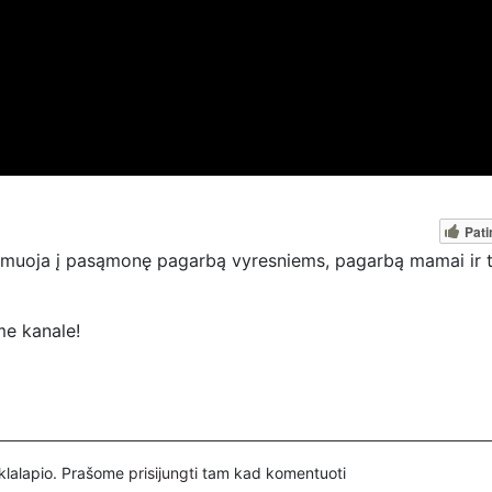
Pati
ramuoja į pasąmonę pagarbą vyresniems, pagarbą mamai ir t
ame kanale!
auge.
inklalapio. Prašome
prisijungti
tam kad komentuoti