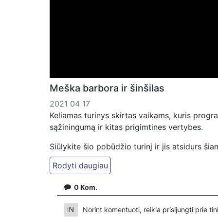
Meška barbora ir šinšilas
2021 04 17
Keliamas turinys skirtas vaikams, kuris prog
sąžiningumą ir kitas prigimtines vertybes.
Siūlykite šio pobūdžio turinį ir jis atsidurs ši
Saugi erdvė augti jūsų vaikams, kurkime ją dr
0
Kom.
Norint komentuoti, reikia prisijungti prie t