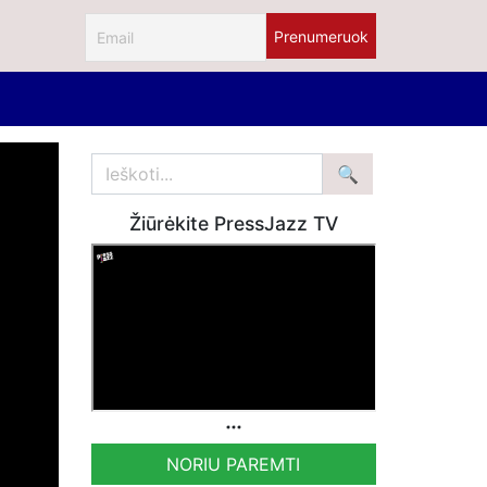
Žiūrėkite PressJazz TV
NORIU PAREMTI