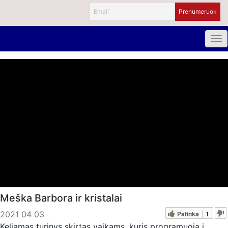
Meška Barbora ir kristalai
Patinka
1
2021 04 03
Keliamas turinys skirtas vaikams, kuris programuoja į