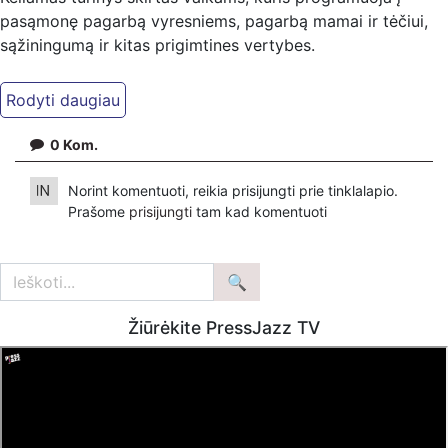
pasąmonę pagarbą vyresniems, pagarbą mamai ir tėčiui,
sąžiningumą ir kitas prigimtines vertybes.
Siūlykite šio pobūdžio turinį ir jis atsidurs šiame kanale!
Saugi erdvė augti jūsų vaikams, kurkime ją drauge.
0
Kom.
Norint komentuoti, reikia prisijungti prie tinklalapio.
Prašome
prisijungti
tam kad komentuoti
Žiūrėkite PressJazz TV