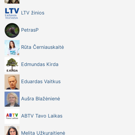
LTV žinios
PetrasP
Rūta Černiauskaitė
Edmundas Kirda
Eduardas Vaitkus
Aušra Blažėnienė
ABTV Tavo Laikas
Melita Užkuraitienė