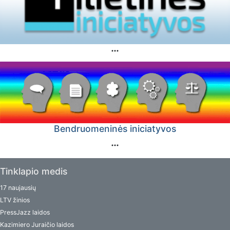
Bendruomeninės iniciatyvos
Tinklapio medis
17 naujausių
LTV žinios
PressJazz laidos
Kazimiero Juraičio laidos