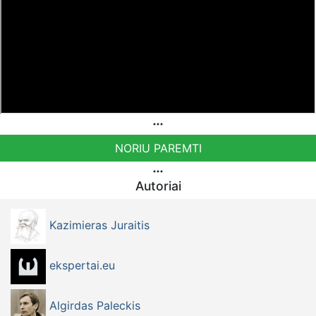
NORIU PAREMTI
Autoriai
Kazimieras Juraitis
ekspertai.eu
Algirdas Paleckis