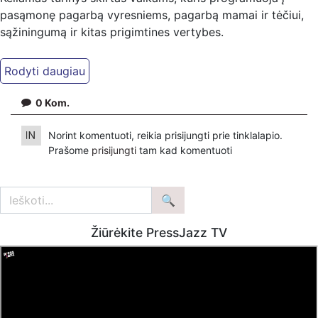
pasąmonę pagarbą vyresniems, pagarbą mamai ir tėčiui,
sąžiningumą ir kitas prigimtines vertybes.
Siūlykite šio pobūdžio turinį ir jis atsidurs šiame kanale!
Saugi erdvė augti jūsų vaikams, kurkime ją drauge.
0
Kom.
Norint komentuoti, reikia prisijungti prie tinklalapio.
Prašome
prisijungti
tam kad komentuoti
Žiūrėkite PressJazz TV