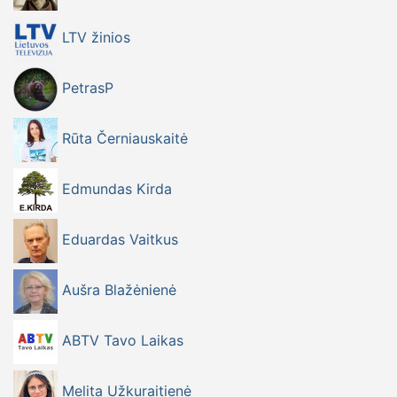
LTV žinios
PetrasP
Rūta Černiauskaitė
Edmundas Kirda
Eduardas Vaitkus
Aušra Blažėnienė
ABTV Tavo Laikas
Melita Užkuraitienė