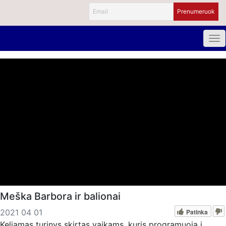
Meška Barbora ir balionai
Patinka
2021 04 01
Keliamas turinys skirtas vaikams, kuris programuoja į