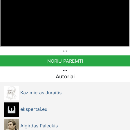
NORIU PAREMTI
Autoriai
Kazimieras Juraitis
ekspertai.eu
Algirdas Paleckis