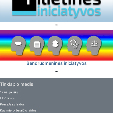
Bendruomeninės iniciatyvos
Tinklapio medis
17 naujausių
LTV žinios
PressJazz laidos
Kazimiero Juraičio laidos