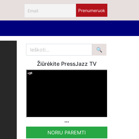
Žiūrėkite PressJazz TV
NORIU PAREMTI