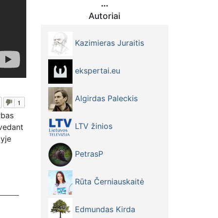
Autoriai
Kazimieras Juraitis
ekspertai.eu
Algirdas Paleckis
1
rbas
LTV žinios
rvedant
yje
PetrasP
Rūta Černiauskaitė
Edmundas Kirda