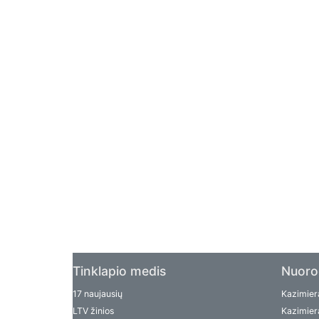
Tinklapio medis
Nuoro
17 naujausių
Kazimiera
LTV žinios
Kazimiera