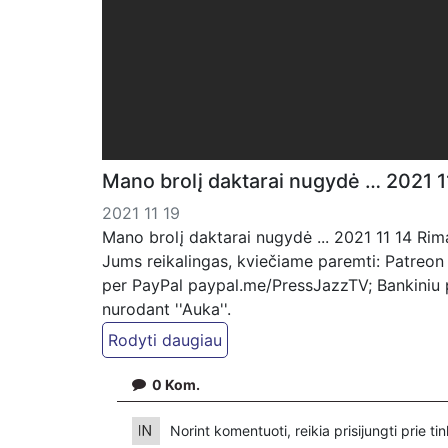
Mano brolį daktarai nugydė … 2021 11
2021 11 19
Mano brolį daktarai nugydė ... 2021 11 14 Rim
Jums reikalingas, kviečiame paremti: Patreon
per PayPal paypal.me/PressJazzTV; Bankiniu
nurodant ''Auka''.
0
Kom.
Norint komentuoti, reikia prisijungti prie t