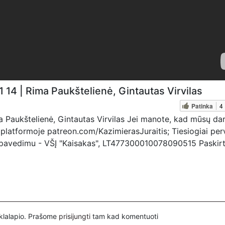
 14 | Rima Paukštelienė, Gintautas Virvilas
Patinka
4
a Paukštelienė, Gintautas Virvilas Jei manote, kad mūsų da
 platformoje patreon.com/KazimierasJuraitis; Tiesiogiai pe
 pavedimu - VŠĮ "Kaisakas", LT477300010078090515 Paskirt
inklalapio. Prašome
prisijungti
tam kad komentuoti