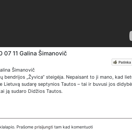
20 07 11 Galina Šimanovič
Patinka
Galina Šimanovič
ų bendrijos „Žyvica“ steigėja. Nepaisant to ji mano, kad liet
 Lietuvą sudarę septynios Tautos – tai ir buvusi jos didyb
 kai ją sudaro Didžios Tautos.
s, kviečiame paremti: Patreon platfomoje
pervedant per PayPal paypal.me/PressJazzTV; Bankiniu pave
tyje nurodant ''Auka''
inklalapio. Prašome
prisijungti
tam kad komentuoti