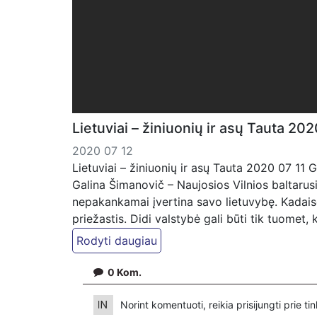
Lietuviai – žiniuonių ir asų Tauta 20
2020 07 12
Lietuviai – žiniuonių ir asų Tauta 2020 07 11 
Galina Šimanovič – Naujosios Vilnios baltarusi
nepakankamai įvertina savo lietuvybę. Kadaise
priežastis. Didi valstybė gali būti tik tuomet,
Jei manote, kad mūsų darbas Jums reikalinga
patreon.com/KazimierasJuraitis; Tiesiogiai 
VŠĮ "Kaisakas", LT477300010078090515 Paskir
0
Kom.
Norint komentuoti, reikia prisijungti prie t