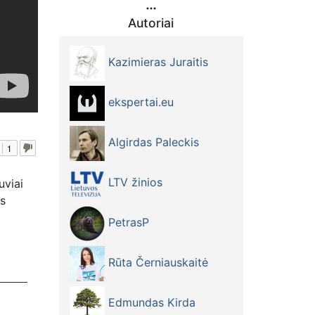
Autoriai
Kazimieras Juraitis
ekspertai.eu
Algirdas Paleckis
1
LTV žinios
uviai
ės
PetrasP
dimu -
Rūta Černiauskaitė
Edmundas Kirda