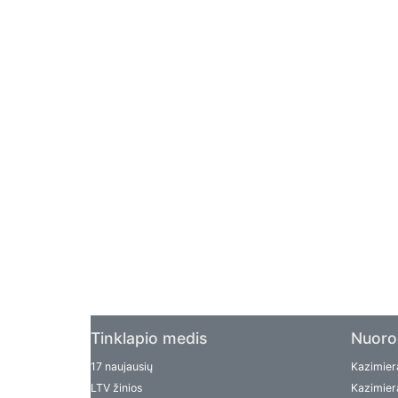
Tinklapio medis
Nuoro
17 naujausių
Kazimiera
LTV žinios
Kazimiera