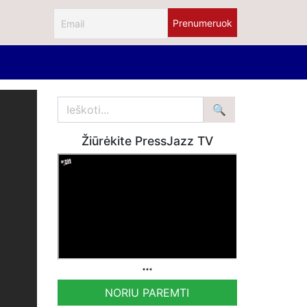
Žiūrėkite PressJazz TV
NORIU PAREMTI