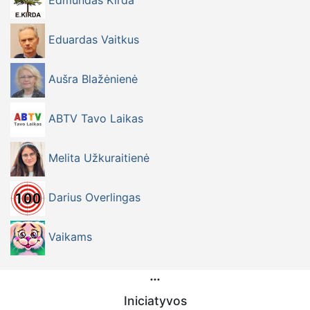
Edmundas Kirda
Eduardas Vaitkus
Aušra Blažėnienė
ABTV Tavo Laikas
Melita Užkuraitienė
Darius Overlingas
Vaikams
Iniciatyvos