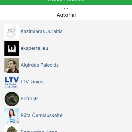
Autoriai
Kazimieras Juraitis
ekspertai.eu
Algirdas Paleckis
LTV žinios
PetrasP
Rūta Černiauskaitė