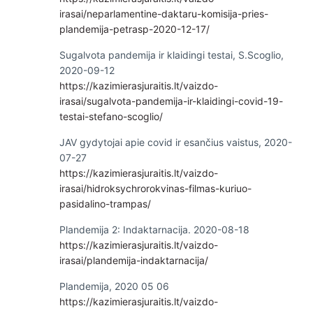
irasai/neparlamentine-daktaru-komisija-pries-
plandemija-petrasp-2020-12-17/
Sugalvota pandemija ir klaidingi testai, S.Scoglio,
2020-09-12
https://kazimierasjuraitis.lt/vaizdo-
irasai/sugalvota-pandemija-ir-klaidingi-covid-19-
testai-stefano-scoglio/
JAV gydytojai apie covid ir esančius vaistus, 2020-
07-27
https://kazimierasjuraitis.lt/vaizdo-
irasai/hidroksychrorokvinas-filmas-kuriuo-
pasidalino-trampas/
Plandemija 2: Indaktarnacija. 2020-08-18
https://kazimierasjuraitis.lt/vaizdo-
irasai/plandemija-indaktarnacija/
Plandemija, 2020 05 06
https://kazimierasjuraitis.lt/vaizdo-