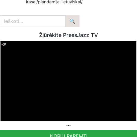
irasai/plandemija-lietuviskai/
Žiūrėkite PressJazz TV
NORIU PAREMTI