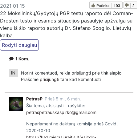
Patinka
103
2
2021 01 15
22 Mokslininkų/Gydytojų PGR testų raporto dėl Corman-
Drosten testo ir esamos situacijos pasaulyje apžvalga su
vienu iš šio raporto autorių Dr. Stefano Scoglio. Lietuvių
kalba.
1
Kom.
Norint komentuoti, reikia prisijungti prie tinklalapio.
Prašome
prisijungti
tam kad komentuoti
PetrasP
Prieš 5 m., 6 mėn.
Šia tema, atsisiųsti – rašykite:
petraspetrauskaspirko@gmail.com
:
Neparlamentinė daktarų komisija prieš Covid,
2020-10-10
https://kazimierasjuraitis.lt/vaizdo-