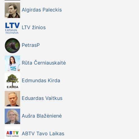
Algirdas Paleckis
LTV žinios
PetrasP
Rūta Černiauskaitė
Edmundas Kirda
Eduardas Vaitkus
Aušra Blažėnienė
ABTV Tavo Laikas