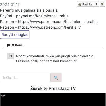
Patinka
7
2024 01 17
Paremti mus galima šiais būdais:
PayPal - paypal.me/KazimierasJuraitis
Patreon - https://www.patreon.com/KazimierasJuraitis
Patreon - https://www.patreon.com/FeniksTV
Bankiniu pavedimu - Gavėjas - Kazimieras Juraitis,
IBAN Sąskaita - BE92 9741 1390 8123
0
Kom.
Bankas MONESE, SWIFT (BIC) kodas PESOBEB1
Norint komentuoti, reikia prisijungti prie tinklalapio.
Prašome
prisijungti
tam kad komentuoti
Žiūrėkite PressJazz TV