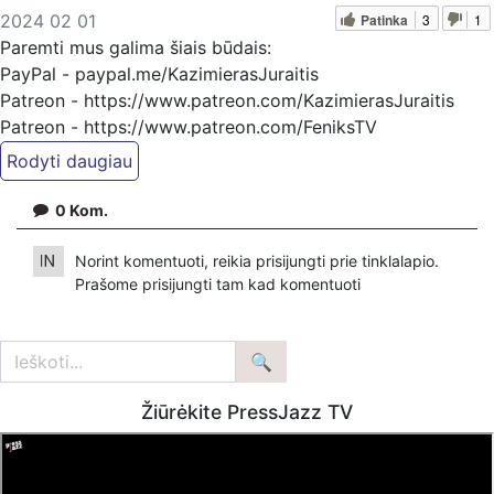
Patinka
3
1
2024 02 01
Paremti mus galima šiais būdais:
PayPal - paypal.me/KazimierasJuraitis
Patreon - https://www.patreon.com/KazimierasJuraitis
Patreon - https://www.patreon.com/FeniksTV
Bankiniu pavedimu - Gavėjas - Kazimieras Juraitis,
IBAN Sąskaita - BE92 9741 1390 8123
0
Kom.
Bankas MONESE, SWIFT (BIC) kodas PESOBEB1
Norint komentuoti, reikia prisijungti prie tinklalapio.
Prašome
prisijungti
tam kad komentuoti
Žiūrėkite PressJazz TV