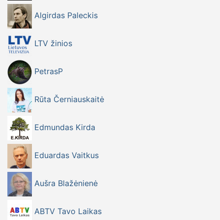
Algirdas Paleckis
LTV žinios
PetrasP
Rūta Černiauskaitė
Edmundas Kirda
Eduardas Vaitkus
Aušra Blažėnienė
ABTV Tavo Laikas