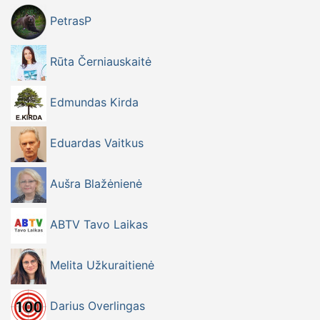
PetrasP
Rūta Černiauskaitė
Edmundas Kirda
Eduardas Vaitkus
Aušra Blažėnienė
ABTV Tavo Laikas
Melita Užkuraitienė
Darius Overlingas