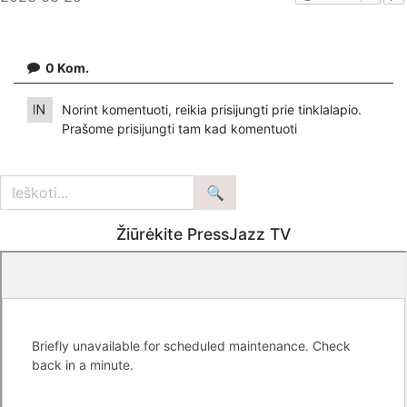
0
Kom.
Norint komentuoti, reikia prisijungti prie tinklalapio.
Prašome
prisijungti
tam kad komentuoti
Žiūrėkite PressJazz TV