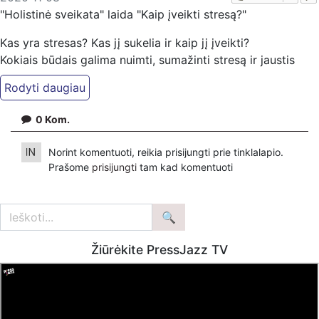
"Holistinė sveikata" laida "Kaip įveikti stresą?"
Kas yra stresas? Kas jį sukelia ir kaip jį įveikti?
Kokiais būdais galima nuimti, sumažinti stresą ir jaustis
laisviau?
Laidos vedėja: Rūta Černiauskaitė
Laidos svečias - Janina Džiautienė, streso ir emocijų
0
Kom.
paleidimo ekspertė, Laimės formulė / Holistic Therapy
Center įkūrėja (www.laimesformule.lt)
Norint komentuoti, reikia prisijungti prie tinklalapio.
Prašome
prisijungti
tam kad komentuoti
Antistress puikios sveikatos programa:
https://www.holistinesveikata.lt/mokymai
+370633 00011
puikisveikata@gmail.com
Žiūrėkite PressJazz TV
www.holistinesveikata.lt