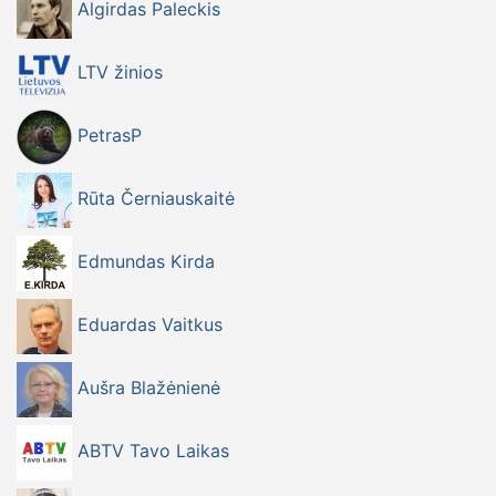
Algirdas Paleckis
LTV žinios
PetrasP
Rūta Černiauskaitė
Edmundas Kirda
Eduardas Vaitkus
Aušra Blažėnienė
ABTV Tavo Laikas