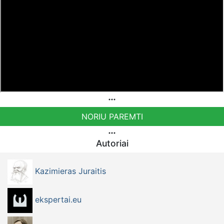
NORIU PAREMTI
Autoriai
Kazimieras Juraitis
ekspertai.eu