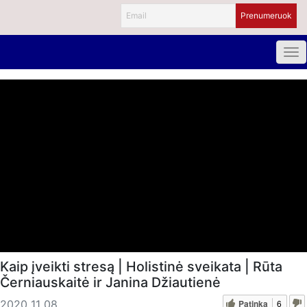
Kaip įveikti stresą | Holistinė sveikata | Rūta
Černiauskaitė ir Janina Džiautienė
Patinka
6
2020 11 08