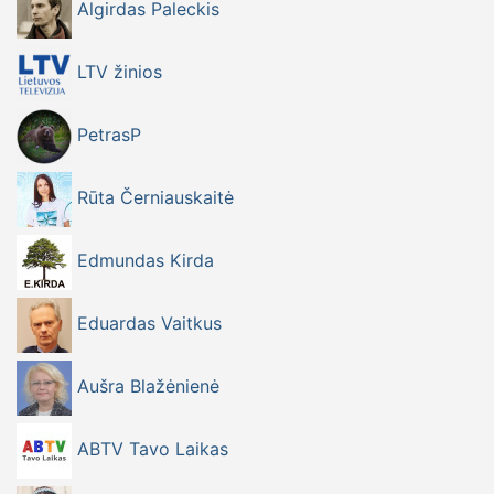
Algirdas Paleckis
LTV žinios
PetrasP
Rūta Černiauskaitė
Edmundas Kirda
Eduardas Vaitkus
Aušra Blažėnienė
ABTV Tavo Laikas