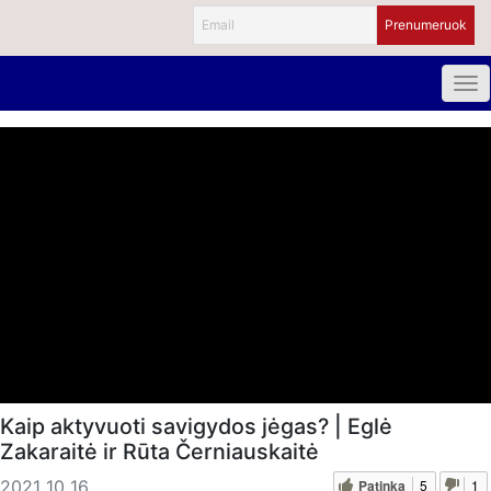
Kaip aktyvuoti savigydos jėgas? | Eglė
Zakaraitė ir Rūta Černiauskaitė
Patinka
5
1
2021 10 16