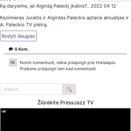
Ką darysime, jei Algirdą Paleckį įkalins?.. 2022 04 12
Kazimieras Juraitis ir Algirdas Paleckis aptaria aktualijas ir
A. Paleckio TV plėtrą.
Jei manote, kad mūsų darbas Jums reikalingas, kviečiame
paremti: Patreon platformoje
0
Kom.
patreon.com/KazimierasJuraitis; Tiesiogiai pervedant per
PayPal paypal.me/PressJazzTV; Bankiniu pavedimu - VŠĮ
Norint komentuoti, reikia prisijungti prie tinklalapio.
"Kaisakas", LT477300010078090515 Paskirtyje nurodant
Prašome
prisijungti
tam kad komentuoti
''Auka''.
Žiūrėkite PressJazz TV