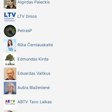
Algirdas Paleckis
LTV žinios
PetrasP
Rūta Černiauskaitė
Edmundas Kirda
Eduardas Vaitkus
Aušra Blažėnienė
ABTV Tavo Laikas