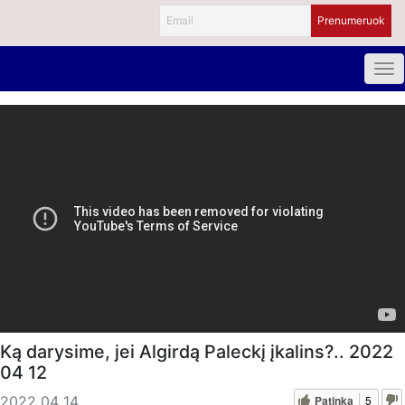
Ką darysime, jei Algirdą Paleckį įkalins?.. 2022
04 12
Patinka
5
2022 04 14