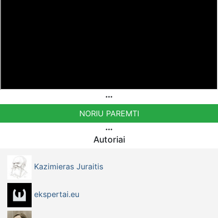
NORIU PAREMTI
Autoriai
Kazimieras Juraitis
ekspertai.eu