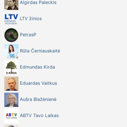
Algirdas Paleckis
LTV žinios
PetrasP
Rūta Černiauskaitė
Edmundas Kirda
Eduardas Vaitkus
Aušra Blažėnienė
ABTV Tavo Laikas