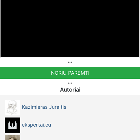
NORIU PAREMTI
Autoriai
Kazimieras Juraitis
ekspertai.eu