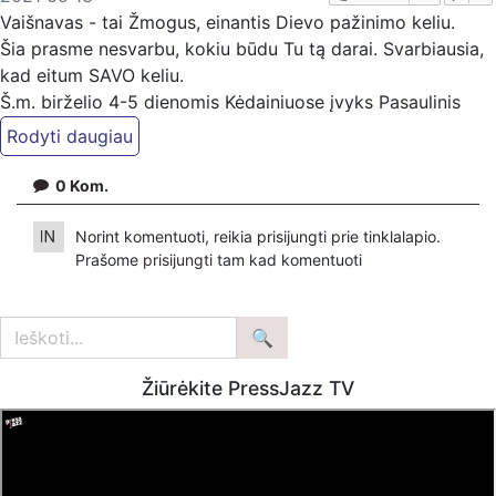
Vaišnavas - tai Žmogus, einantis Dievo pažinimo keliu.
Šia prasme nesvarbu, kokiu būdu Tu tą darai. Svarbiausia,
kad eitum SAVO keliu.
Š.m. birželio 4-5 dienomis Kėdainiuose įvyks Pasaulinis
Suverenų Kongresas ( I - oji sesija).
Atsitiktinių asmenų jame nebus. Jei manote, kad mūsų
0
Kom.
darbas Jums reikalingas, kviečiame paremti: Patreon
platformoje patreon.com/KazimierasJuraitis; Tiesiogiai
Norint komentuoti, reikia prisijungti prie tinklalapio.
pervedant per PayPal paypal.me/PressJazzTV; Bankiniu
Prašome
prisijungti
tam kad komentuoti
pavedimu - VŠĮ "Kaisakas", LT477300010078090515
Paskirtyje nurodant ''Auka''.
Žiūrėkite PressJazz TV