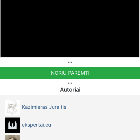
Sąskaita - BE38 9741 1391 3072
Bankas MONESE, SWIFT (BIC) kodas PESOBEB1
Bankiniu pavedimu - Gavėjas - Erika Švenčionienė IBAN
Sąskaita - LT49 3250 0018 7861 4386
Bankas REVOLUT, SWIFT (BIC) kodas REVOLT21
Bankiniu pavedimu - Gavėjas - Kazimieras Juraitis, IBAN
Sąskaita - BE92 9741 1390 8123
Bankas MONESE, SWIFT (BIC) kodas PESOBEB1
NORIU PAREMTI
Norintys paremti Visuomeninį Judėjimą TEISINGUMO
AUŠRA kviečiami pervesti į šią sąskaitą
Autoriai
LT883500010014525654 - Gavėjas: VšĮ Visuomeninių
Projektų Centras.
Kazimieras Juraitis
ekspertai.eu