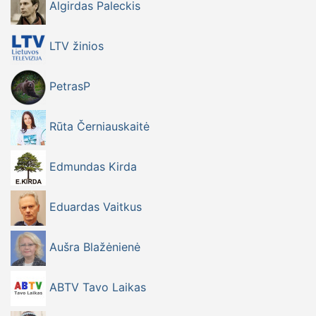
Algirdas Paleckis
LTV žinios
PetrasP
Rūta Černiauskaitė
Edmundas Kirda
Eduardas Vaitkus
Aušra Blažėnienė
ABTV Tavo Laikas