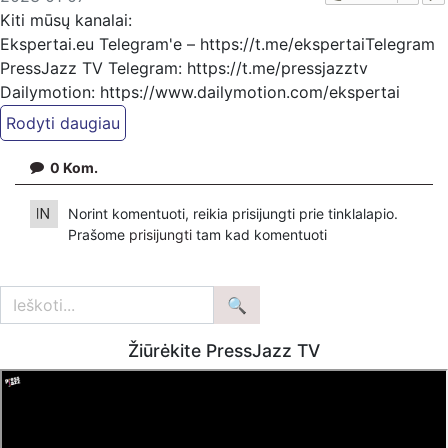
Kiti mūsų kanalai:
Ekspertai.eu Telegram'e – https://t.me/ekspertaiTelegram
PressJazz TV Telegram: https://t.me/pressjazztv
Dailymotion: https://www.dailymotion.com/ekspertai
https://www.pressjazz.tv
https://www.ekspertai.eu
0
Kom.
Mūsų veikla galima tik dėka skaitytojų ir žiūrovų, mus
Norint komentuoti, reikia prisijungti prie tinklalapio.
paremti galima šiais būdais:
Prašome
prisijungti
tam kad komentuoti
VšĮ „Ekspertai.eu“ bankiniu pavedinimu galite pervesti į
atsiskaitomąją sąskaitą Nr. LT934010051004217931, kuri
yra banke Luminor
arba per PayPal paspaudę šią nuorodą –
https://www.paypal.com/paypalme/Ekspertaieu?
Žiūrėkite PressJazz TV
locale.x=en_US
Patreon platformoje patreon.com/KazimierasJuraitis
Tiesiogiai pervedant per PayPal paypal.me/PressJazzTV
Bankiniu pavedimu - Gavėjas - Dmitrij Glazkov, IBAN