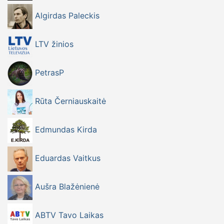
Algirdas Paleckis
LTV žinios
PetrasP
Rūta Černiauskaitė
Edmundas Kirda
Eduardas Vaitkus
Aušra Blažėnienė
ABTV Tavo Laikas