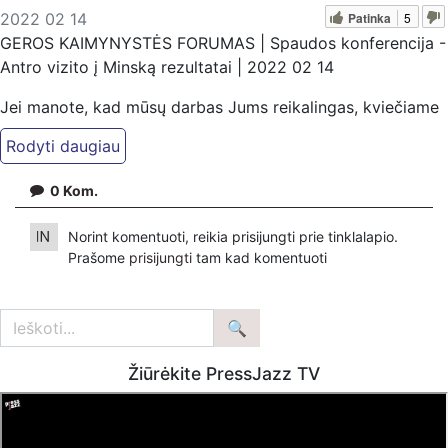
Patinka
5
2022 02 14
GEROS KAIMYNYSTĖS FORUMAS | Spaudos konferencija -
Antro vizito į Minską rezultatai | 2022 02 14
Jei manote, kad mūsų darbas Jums reikalingas, kviečiame
paremti: Patreon platformoje
patreon.com/KazimierasJuraitis; Tiesiogiai pervedant per
PayPal paypal.me/PressJazzTV; Bankiniu pavedimu - VŠĮ
0
Kom.
"Kaisakas", LT477300010078090515 Paskirtyje nurodant
''Auka''.
Norint komentuoti, reikia prisijungti prie tinklalapio.
Prašome
prisijungti
tam kad komentuoti
Žiūrėkite PressJazz TV