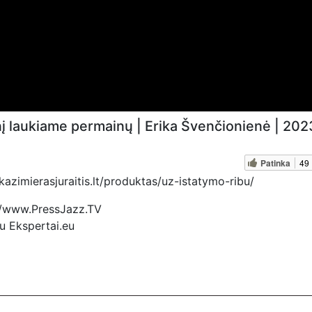
 laukiame permainų | Erika Švenčionienė | 202
Patinka
49
azimierasjuraitis.lt/produktas/uz-istatymo-ribu/
s://www.PressJazz.TV
eu Ekspertai.eu
ovų, mus paremti galima šiais būdais:
uraitis
ressJazzTV