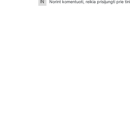
Norint komentuoti, reikia prisijungti prie t
Bankiniu pavedimu - Gavėjas - Kazimieras Jur
IBAN Sąskaita - BE92 9741 1390 8123
Bankas MONESE, SWIFT (BIC) kodas PESOBE
Bankiniu pavedimu - Gavėjas - Erika Švenčio
IBAN Sąskaita - LT49 3250 0018 7861 4386
Bankas REVOLUT, SWIFT (BIC) kodas REVOLT