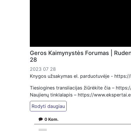
Geros Kaimynystės Forumas | Rudenį
28
2023 07 28
Knygos užsakymas el. parduotuvėje - https://k
Tiesiogines transliacijas žiūrėkite čia – http
Naujienų tinklalapis – https://www.ekspertai.
Telegram'e – https://t.me/forum_ds
Mūsų veikla galima tik dėka skaitytojų ir žiūr
0
Kom.
Patreon platformoje patreon.com/KazimierasJ
Tiesiogiai pervedant per PayPal paypal.me/P