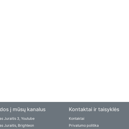
dos į mūsų kanalus
Kontaktai ir taisyklės
s Juraitis 3, Youtube
Kontaktai
s Juraitis, Brighteon
Privatumo politika