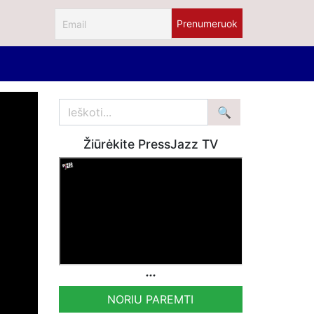
Žiūrėkite PressJazz TV
NORIU PAREMTI