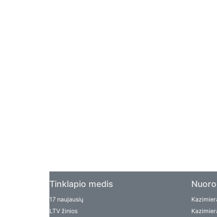
Tinklapio medis
Nuoro
17 naujausių
Kazimiera
LTV žinios
Kazimiera