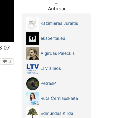
Autoriai
Kazimieras Juraitis
ekspertai.eu
3 07
Algirdas Paleckis
3
LTV žinios
PetrasP
Rūta Černiauskaitė
Edmundas Kirda