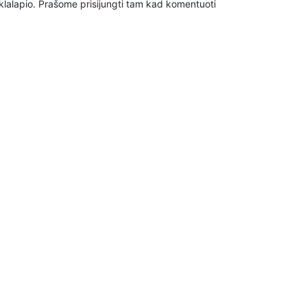
inklalapio. Prašome
prisijungti
tam kad komentuoti
aitis
B1
nienė
21