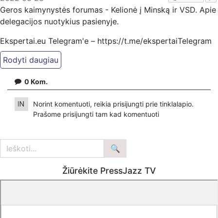
Geros kaimynystės forumas - Kelionė į Minską ir VSD. Apie
delegacijos nuotykius pasienyje.
Ekspertai.eu Telegram'e – https://t.me/ekspertaiTelegram
https://www.pressjazz.tv
https://www.ekspertai.eu
https://www.dailymotion.com/ekspertai
0
Kom.
Pradžia
Norint komentuoti, reikia prisijungti prie tinklalapio.
Prašome
prisijungti
tam kad komentuoti
Žiūrėkite PressJazz TV