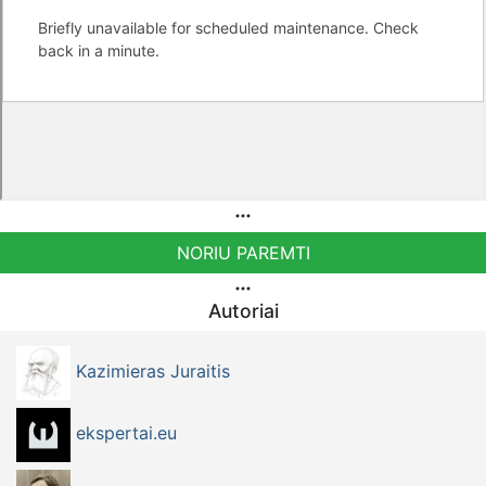
Mūsų veikla galima tik dėka skaitytojų ir žiūrovų, mus
paremti galima šiais būdais: VšĮ „Ekspertai.eu“ bankiniu
pavedinimu galite pervesti į atsiskaitomąją sąskaitą Nr.
LT934010051004217931, kuri yra banke Luminor arba per
PayPal paspaudę šią nuorodą –
https://www.paypal.com/paypalme/Ekspertaieu?
locale.x=en_US Patreon platformoje
patreon.com/KazimierasJuraitis Tiesiogiai pervedant per
NORIU PAREMTI
PayPal paypal.me/PressJazzTV Bankiniu pavedimu - VŠĮ
"Tėvynės konduktoriai", LT333500010002889069
Autoriai
paskirtyje nurodant '„Auka“
Kazimieras Juraitis
ekspertai.eu