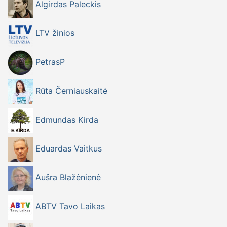
Algirdas Paleckis
LTV žinios
PetrasP
Rūta Černiauskaitė
Edmundas Kirda
Eduardas Vaitkus
Aušra Blažėnienė
ABTV Tavo Laikas