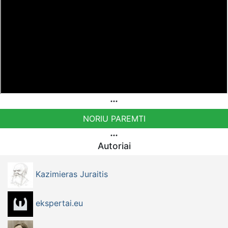
konduktoriai", LT54 7044 0600 0813 9560 paskirtyje
nurodant '„Auka“
Norintys paremti Visuomeninį Judėjimą TEISINGUMO
AUŠRA kviečiami pervesti į šią sąskaitą
LT883500010014525654 - Gavėjas: VšĮ Visuomeninių
Projektų Centras.
NORIU PAREMTI
Autoriai
Kazimieras Juraitis
ekspertai.eu