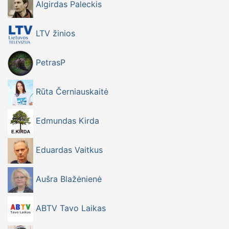
Algirdas Paleckis
LTV žinios
PetrasP
Rūta Černiauskaitė
Edmundas Kirda
Eduardas Vaitkus
Aušra Blažėnienė
ABTV Tavo Laikas