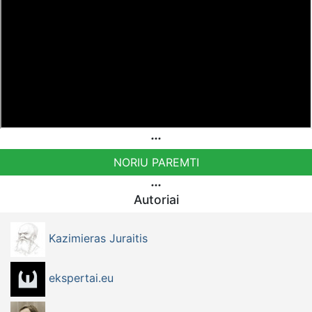
NORIU PAREMTI
Autoriai
Kazimieras Juraitis
ekspertai.eu