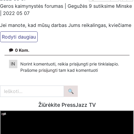
Geros kaimynystės forumas | Gegužės 9 sutiksime Minske
| 2022 05 07
Jei manote, kad mūsų darbas Jums reikalingas, kviečiame
paremti: Patreon platformoje
patreon.com/KazimierasJuraitis; Tiesiogiai pervedant per
PayPal paypal.me/PressJazzTV; Bankiniu pavedimu - VŠĮ
0
Kom.
"Kaisakas", LT477300010078090515 Paskirtyje nurodant
''Auka''.
Norint komentuoti, reikia prisijungti prie tinklalapio.
Prašome
prisijungti
tam kad komentuoti
Žiūrėkite PressJazz TV