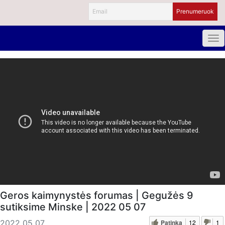
Geros kaimynystės forumas | Gegužės 9
sutiksime Minske | 2022 05 07
Patinka
12
1
2022 05 07