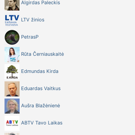
Algirdas Paleckis
LTV žinios
PetrasP
Rūta Černiauskaitė
Edmundas Kirda
Eduardas Vaitkus
Aušra Blažėnienė
ABTV Tavo Laikas