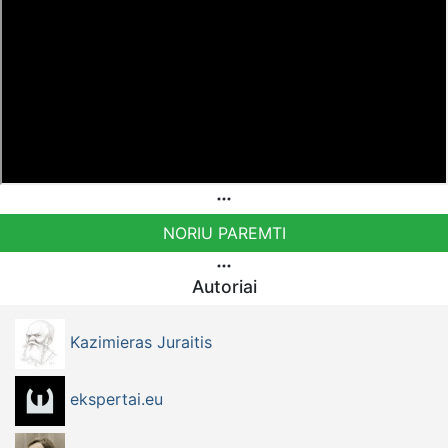
NORIU PAREMTI
Autoriai
Kazimieras Juraitis
ekspertai.eu