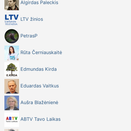
Algirdas Paleckis
LTV žinios
PetrasP
Rūta Černiauskaitė
Edmundas Kirda
Eduardas Vaitkus
Aušra Blažėnienė
ABTV Tavo Laikas