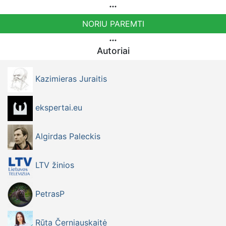
NORIU PAREMTI
Autoriai
Kazimieras Juraitis
ekspertai.eu
Algirdas Paleckis
LTV žinios
PetrasP
Rūta Černiauskaitė