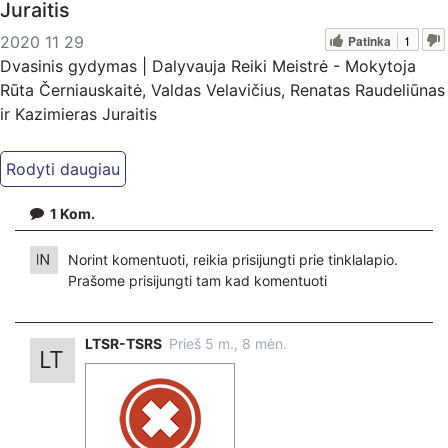
Juraitis
Patinka
1
2020 11 29
Dvasinis gydymas | Dalyvauja Reiki Meistrė - Mokytoja
Rūta Černiauskaitė, Valdas Velavičius, Renatas Raudeliūnas
ir Kazimieras Juraitis
Jei manote, kad mūsų darbas Jums reikalingas, kviečiame
paremti: Patreon platfomoje
patreon.com/KazimierasJuraitis; Tiesiogiai pervedant per
1
Kom.
PayPal paypal.me/PressJazzTV; Bankiniu pavedimu - VŠĮ
"Kaisakas", LT477300010078090515 Paskirtyje nurodant
Norint komentuoti, reikia prisijungti prie tinklalapio.
''Auka''
Prašome
prisijungti
tam kad komentuoti
LTSR-TSRS
Prieš 5 m., 8 mėn.