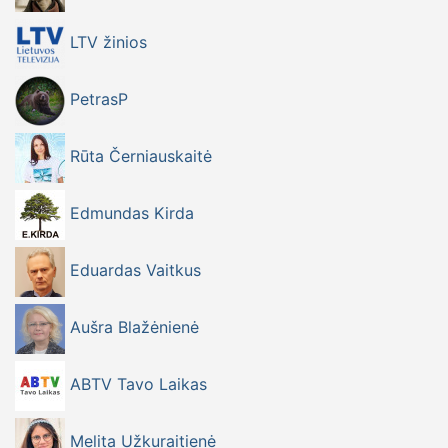
LTV žinios
PetrasP
Rūta Černiauskaitė
Edmundas Kirda
Eduardas Vaitkus
Aušra Blažėnienė
ABTV Tavo Laikas
Melita Užkuraitienė