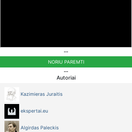
NORIU PAREMTI
Autoriai
Kazimieras Juraitis
ekspertai.eu
Algirdas Paleckis