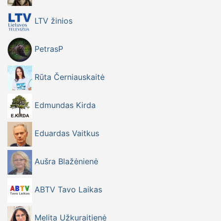
LTV žinios
PetrasP
Rūta Černiauskaitė
Edmundas Kirda
Eduardas Vaitkus
Aušra Blažėnienė
ABTV Tavo Laikas
Melita Užkuraitienė