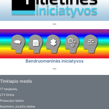
Bendruomeninės iniciatyvos
Tinklapio medis
17 naujausių
LTV žinios
PressJazz laidos
Kazimiero Juraičio laidos