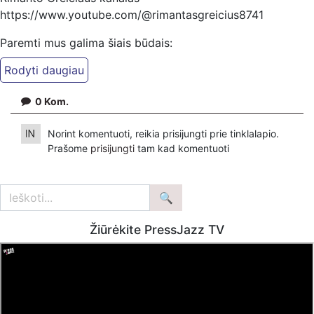
https://www.youtube.com/@rimantasgreicius8741
Paremti mus galima šiais būdais:
Patreon platforma -
https://www.patreon.com/PressJazzTV
PayPal - paypal.me/PressJazzTV
0
Kom.
Patreon platformoje patreon.com/KazimierasJuraitis
Norint komentuoti, reikia prisijungti prie tinklalapio.
Bankiniu pavedimu - Gavėjas - Kazimieras Juraitis,
Prašome
prisijungti
tam kad komentuoti
IBAN Sąskaita - BE92 9741 1390 8123
Bankas MONESE, SWIFT (BIC) kodas PESOBEB1
Žiūrėkite PressJazz TV