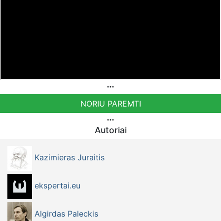
NORIU PAREMTI
Autoriai
Kazimieras Juraitis
ekspertai.eu
Algirdas Paleckis