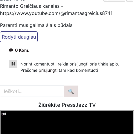
Rimanto Greičiaus kanalas -
https://www.youtube.com/@rimantasgreicius8741
Paremti mus galima šiais būdais:
Patreon platforma -
https://www.patreon.com/PressJazzTV
PayPal - paypal.me/PressJazzTV
0
Kom.
Patreon platformoje patreon.com/KazimierasJuraitis
Norint komentuoti, reikia prisijungti prie tinklalapio.
Bankiniu pavedimu - Gavėjas - Kazimieras Juraitis,
Prašome
prisijungti
tam kad komentuoti
IBAN Sąskaita - BE92 9741 1390 8123
Bankas MONESE, SWIFT (BIC) kodas PESOBEB1
Žiūrėkite PressJazz TV