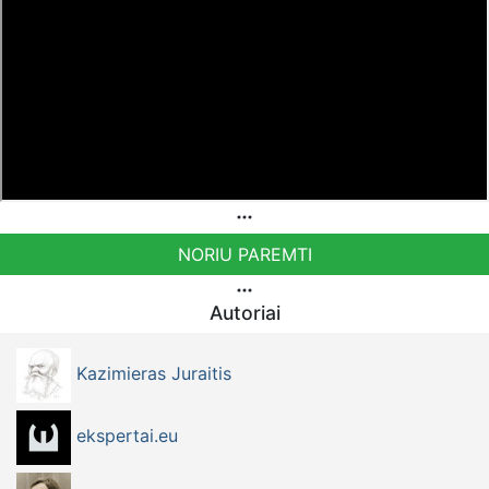
NORIU PAREMTI
Autoriai
Kazimieras Juraitis
ekspertai.eu