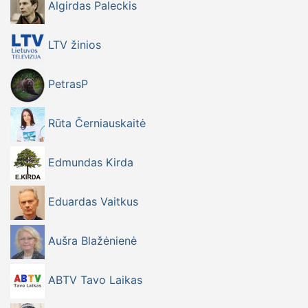
Algirdas Paleckis
LTV žinios
PetrasP
Rūta Černiauskaitė
Edmundas Kirda
Eduardas Vaitkus
Aušra Blažėnienė
ABTV Tavo Laikas