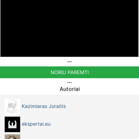
NORIU PAREMTI
Autoriai
Kazimieras Juraitis
ekspertai.eu