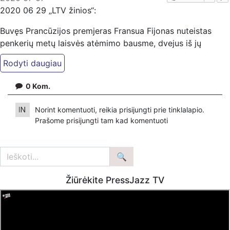
2020 06 29 „LTV žinios“:
Buvęs Prancūzijos premjeras Fransua Fijonas nuteistas
penkerių metų laisvės atėmimo bausme, dvejus iš jų
atliekant kalėjime. Poros advokatai teigia skųsiantys
teismo sprendimą.
0
Kom.
Lietuvos televizija (LTV) – visuomeninis naujienų
transliuotojas, kurio misija – tarnauti visuomenei, teikiant
Norint komentuoti, reikia prisijungti prie tinklalapio.
objektyvią, patikimą informaciją Lietuvoje ir pasaulyje
Prašome
prisijungti
tam kad komentuoti
gyvenantiems žmonėms.
Lietuvos televizija – bendras JAV ir JK išeivijos projektas.
Kviečiame bendradarbiauti. Rašykite:
lietuvostelevizija.online@gmail.com
Žiūrėkite PressJazz TV
Skelbdami Lietuvos televizijos (LTV) informaciją
nurodykite šaltinį – Lietuvos televizija.