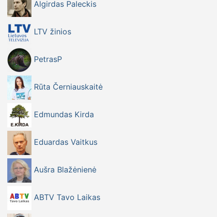
Algirdas Paleckis
LTV žinios
PetrasP
Rūta Černiauskaitė
Edmundas Kirda
Eduardas Vaitkus
Aušra Blažėnienė
ABTV Tavo Laikas