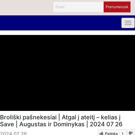
Broliški pašnekesiai | Atgal į ateitį – kelias į
Save | Augustas ir Dominykas | 2024 07 26
Patinka
1
2024 07 26