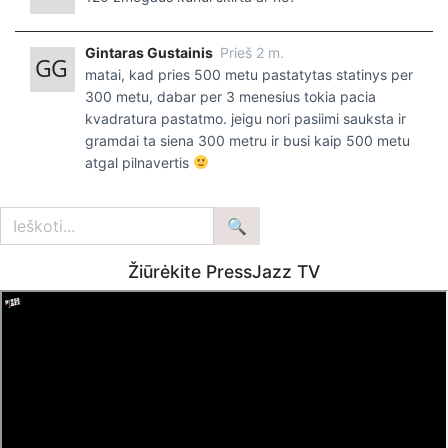
Gintaras Gustainis
Prieš 2 m.
matai, kad pries 500 metu pastatytas statinys per
300 metu, dabar per 3 menesius tokia pacia
kvadratura pastatmo. jeigu nori pasiimi sauksta ir
gramdai ta siena 300 metru ir busi kaip 500 metu
atgal pilnavertis
Žiūrėkite PressJazz TV