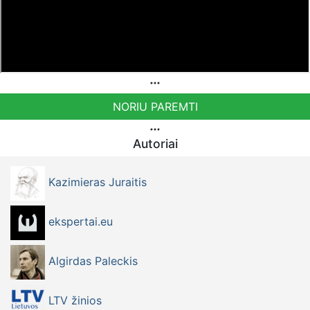
NORIU PAREMTI
Autoriai
Kazimieras Juraitis
ekspertai.eu
Algirdas Paleckis
LTV žinios