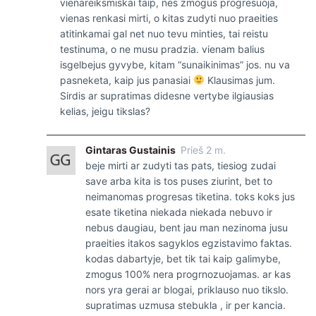
vienareiksmiskai taip, nes zmogus progresuoja,
vienas renkasi mirti, o kitas zudyti nuo praeities
atitinkamai gal net nuo tevu minties, tai reistu
testinuma, o ne musu pradzia. vienam balius
isgelbejus gyvybe, kitam “sunaikinimas” jos. nu va
pasneketa, kaip jus panasiai
Klausimas jum.
Sirdis ar supratimas didesne vertybe ilgiausias
kelias, jeigu tikslas?
Gintaras Gustainis
Prieš 2 m.
beje mirti ar zudyti tas pats, tiesiog zudai
save arba kita is tos puses ziurint, bet to
neimanomas progresas tiketina. toks koks jus
esate tiketina niekada niekada nebuvo ir
nebus daugiau, bent jau man nezinoma jusu
praeities itakos sagyklos egzistavimo faktas.
kodas dabartyje, bet tik tai kaip galimybe,
zmogus 100% nera progrnozuojamas. ar kas
nors yra gerai ar blogai, priklauso nuo tikslo.
supratimas uzmusa stebukla , ir per kancia.