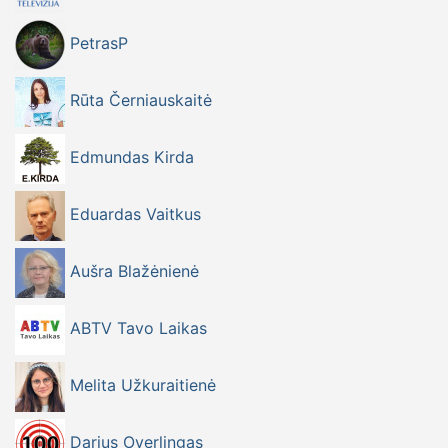
PetrasP
Rūta Černiauskaitė
Edmundas Kirda
Eduardas Vaitkus
Aušra Blažėnienė
ABTV Tavo Laikas
Melita Užkuraitienė
Darius Overlingas