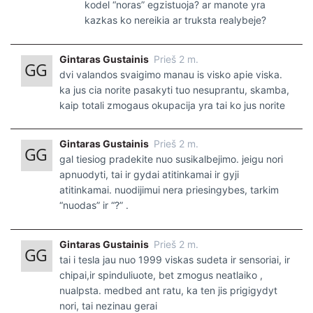
kodel “noras” egzistuoja? ar manote yra
kazkas ko nereikia ar truksta realybeje?
Gintaras Gustainis
Prieš 2 m.
dvi valandos svaigimo manau is visko apie viska.
ka jus cia norite pasakyti tuo nesuprantu, skamba,
kaip totali zmogaus okupacija yra tai ko jus norite
Gintaras Gustainis
Prieš 2 m.
gal tiesiog pradekite nuo susikalbejimo. jeigu nori
apnuodyti, tai ir gydai atitinkamai ir gyji
atitinkamai. nuodijimui nera priesingybes, tarkim
“nuodas” ir “?” .
Gintaras Gustainis
Prieš 2 m.
tai i tesla jau nuo 1999 viskas sudeta ir sensoriai, ir
chipai,ir spinduliuote, bet zmogus neatlaiko ,
nualpsta. medbed ant ratu, ka ten jis prigigydyt
nori, tai nezinau gerai