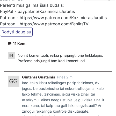
Paremti mus galima šiais būdais:
PayPal - paypal.me/KazimierasJuraitis
Patreon - https://www.patreon.com/KazimierasJuraitis
Patreon - https://www.patreon.com/FeniksTV
Bankiniu pavedimu - Gavėjas - Kazimieras Juraitis,
IBAN Sąskaita - BE92 9741 1390 8123
11
Kom.
Bankas MONESE, SWIFT (BIC) kodas PESOBEB1
Norint komentuoti, reikia prisijungti prie tinklalapio.
Prašome
prisijungti
tam kad komentuoti
Gintaras Gustainis
Prieš 2 m.
kad itaka kistu reikalingas pasipriesinimas, dvi
jegos. be pasipriesino tai nekontrolliuojama, kaip
laiko tekmei, zinojimas. jeigu viska zinai, tai
atsakymui laikas neegzistuoja, jeigu viska zinai ir
nera kuno, tai kaip tau gali laikas egzistuoti? Ar
zmogui reikalinga kontrole diskutuojate.