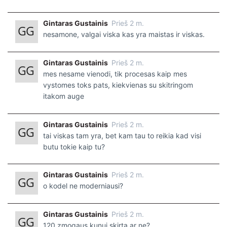
Gintaras Gustainis
Prieš 2 m.
nesamone, valgai viska kas yra maistas ir viskas.
Gintaras Gustainis
Prieš 2 m.
mes nesame vienodi, tik procesas kaip mes
vystomes toks pats, kiekvienas su skitringom
itakom auge
Gintaras Gustainis
Prieš 2 m.
tai viskas tam yra, bet kam tau to reikia kad visi
butu tokie kaip tu?
Gintaras Gustainis
Prieš 2 m.
o kodel ne moderniausi?
Gintaras Gustainis
Prieš 2 m.
120 zmogaus kunui skirta ar ne?