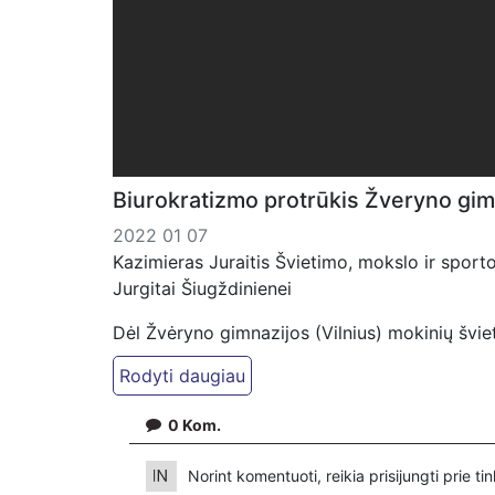
Biurokratizmo protrūkis Žveryno gimn
2022 01 07
Kazimieras Juraitis Švietimo, mokslo ir sporto
Jurgitai Šiugždinienei
Dėl Žvėryno gimnazijos (Vilnius) mokinių šviet
darbuotojų sveikatos būklės
PRAŠYMAS
0
Kom.
2022 01 07
LR Konstitucija skelbia: I skirsnis 5 straipsn
Norint komentuoti, reikia prisijungti prie t