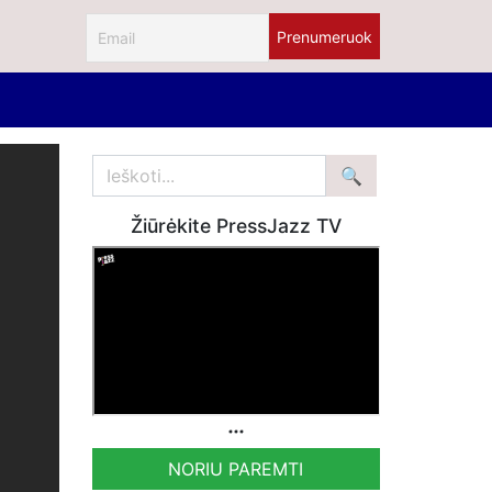
Žiūrėkite PressJazz TV
NORIU PAREMTI