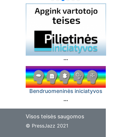
stoti –
mų
osi ir
m.
litai
 tokios
ukėme
atai
ę mano
ntai
Bendruomeninės iniciatyvos
mesį į
Visos teisės saugomos
© PressJazz 2021