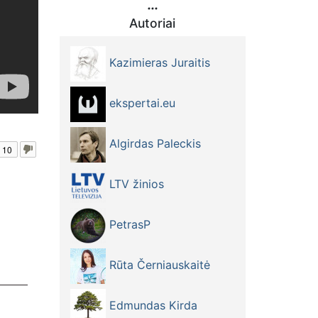
Autoriai
Kazimieras Juraitis
ekspertai.eu
Algirdas Paleckis
10
LTV žinios
PetrasP
Rūta Černiauskaitė
ikai
Edmundas Kirda