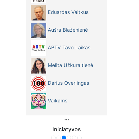
ų, ir
rodė,
Eduardas Vaitkus
Aušra Blažėnienė
dėl to,
ABTV Tavo Laikas
s
Melita Užkuraitienė
er
stovas,
Darius Overlingas
azijos
Vaikams
veju,
kiamą
, jog
iogiai
Iniciatyvos
ai