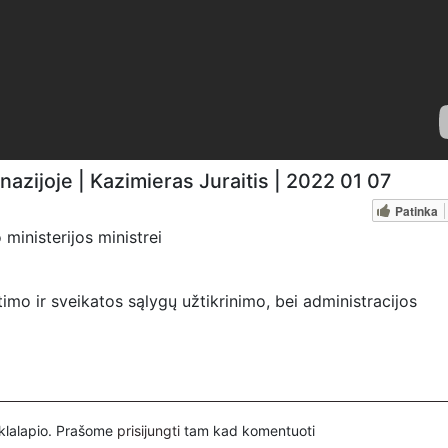
azijoje | Kazimieras Juraitis | 2022 01 07
Patinka
 ministerijos ministrei
imo ir sveikatos sąlygų užtikrinimo, bei administracijos
is Valdžios įstaigos tarnauja žmonėms. Keturi mano šeimos va
inklalapio. Prašome
prisijungti
tam kad komentuoti