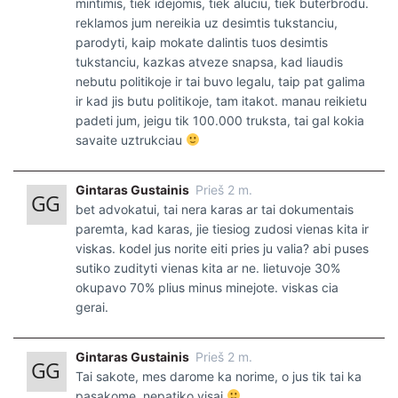
mintimis, tiek idejomis, tiek aluciu, tiek buterbrodu.
reklamos jum nereikia uz desimtis tukstanciu,
parodyti, kaip mokate dalintis tuos desimtis
tukstanciu, kazkas atveze snapsa, kad liaudis
nebutu politikoje ir tai buvo legalu, taip pat galima
ir kad jis butu politikoje, tam itakot. manau reikietu
padeti jum, jeigu tik 100.000 truksta, tai gal kokia
savaite uztrukciau
Gintaras Gustainis
Prieš 2 m.
bet advokatui, tai nera karas ar tai dokumentais
paremta, kad karas, jie tiesiog zudosi vienas kita ir
viskas. kodel jus norite eiti pries ju valia? abi puses
sutiko zudityti vienas kita ar ne. lietuvoje 30%
okupavo 70% plius minus minejote. viskas cia
gerai.
Gintaras Gustainis
Prieš 2 m.
Tai sakote, mes darome ka norime, o jus tik tai ka
pasakome, nepatiko visai