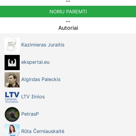
NORIU PAREMTI
Autoriai
Kazimieras Juraitis
ekspertai.eu
Algirdas Paleckis
LTV žinios
PetrasP
Rūta Černiauskaitė