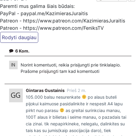
Paremti mus galima šiais būdais:
PayPal - paypal.me/KazimierasJuraitis
Patreon - https://www.patreon.com/KazimierasJuraitis
Patreon - https://www.patreon.com/FeniksTV
Bankiniu pavedimu - Gavėjas - Kazimieras Juraitis,
IBAN Sąskaita - BE92 9741 1390 8123
6
Kom.
Bankas MONESE, SWIFT (BIC) kodas PESOBEB1
Norint komentuoti, reikia prisijungti prie tinklalapio.
Prašome
prisijungti
tam kad komentuoti
Gintaras Gustainis
Prieš 2 m.
105.000 balsu nesurenkate
po alaus buteli
pijokui kaimuose pasidalinkite ir nespesit A4 lapu
pirkt nuo parasu
as greitai surinkciau manau,
100T alaus ir bilietas i seime manau, o pazadais tai
cia zinai. tik nepapirkineke, nelegalu, dalinkites su
tais kas su jumis(kaip asocijacija daro), tiek