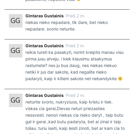
Gintaras Gustainis
Prieš 2 m.
niekas nieko nepadare, tik dare, bet nieko
nepadare. svorio neturite.
Gintaras Gustainis
Prieš 2 m.
reikia tureti ka pasakyti, norint kreiptis manau visu
pirma jusu atveju. i kiek klausimu atsakymus
rastumete? nes ju bus daug, nes niekas niekuo
netiki ir jus dar sakote, kad negalite nieko
padaryti, kaip ir kitiem sakote net nebandykite
Gintaras Gustainis
Prieš 2 m.
neturite svorio, nukryziuos, kaip kristu ir tiek.
viskas cia gerai,Dievas neturi priezasties
nessvesti. nenori niekas cia nieko daryt , taip butu
gal ir gerai ,kad butu padaryta, bet ai zinai ir taip
toliau. turiu iseiti, kaip leisti zinoti, bet ar kam cia to