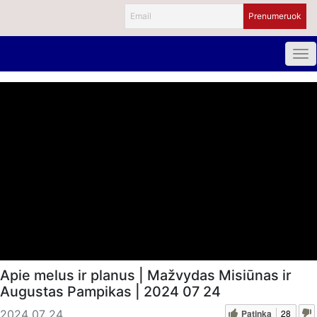
Apie melus ir planus | Mažvydas Misiūnas ir
Augustas Pampikas | 2024 07 24
Patinka
28
2024 07 24