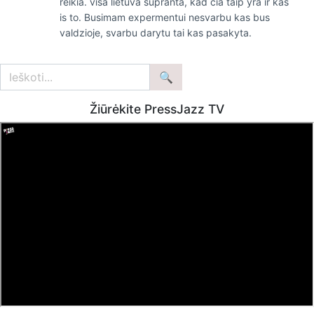
reikia. visa lietuva supranta, kad cia taip yra ir kas
is to. Busimam expermentui nesvarbu kas bus
valdzioje, svarbu darytu tai kas pasakyta.
Žiūrėkite PressJazz TV